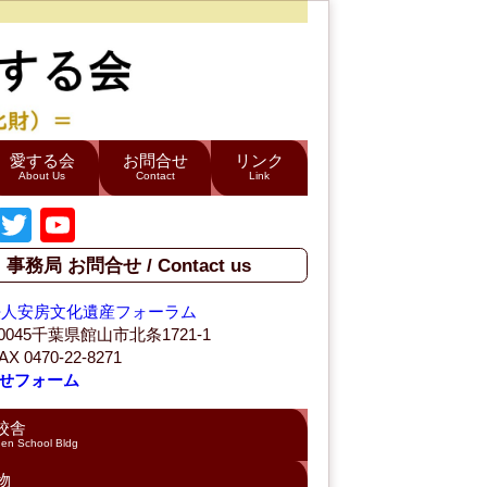
愛する会
お問合せ
リンク
About Us
Contact
Link
F
T
Y
a
wi
o
事務局 お問合せ / Contact us
c
tt
u
法人安房文化遺産フォーラム
e
er
T
-0045千葉県館山市北条1721-1
b
u
AX 0470-22-8271
せフォーム
o
b
o
e
校舎
en School Bldg
k
C
物