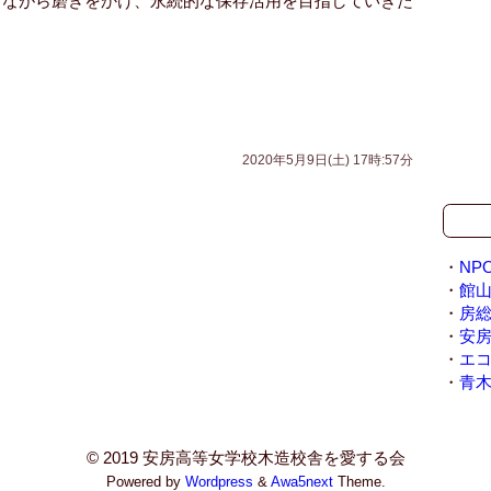
しながら磨きをかけ、永続的な保存活用を目指していきた
2020年5月9日(土) 17時:57分
・
NP
・
館山
・
房
・
安
・
エ
・
青
© 2019 安房高等女学校木造校舎を愛する会
Powered by
Wordpress
&
Awa5next
Theme.