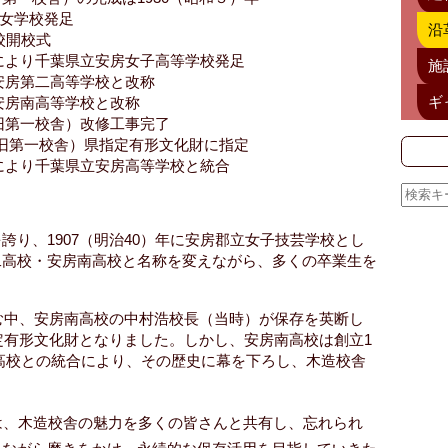
等女学校発足
沿
校開校式
革により千葉県立安房女子高等学校発足
施
安房第二高等学校と改称
ギ
安房南高等学校と改称
旧第一校舎）改修工事完了
（旧第一校舎）県指定有形文化財に指定
編により千葉県立安房高等学校と統合
り、1907（明治40）年に安房郡立女子技芸学校とし
二高校・安房南高校と名称を変えながら、多くの卒業生を
進む中、安房南高校の中村浩校長（当時）が保存を英断し
指定有形文化財となりました。しかし、安房南高校は創立1
安房高校との統合により、その歴史に幕を下ろし、木造校舎
は、木造校舎の魅力を多くの皆さんと共有し、忘れられ