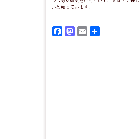
つつある歴史をひもといて、調査・記録
いと願っています。
F
M
E
共
a
a
m
有
c
st
ail
e
o
b
d
o
o
o
n
k