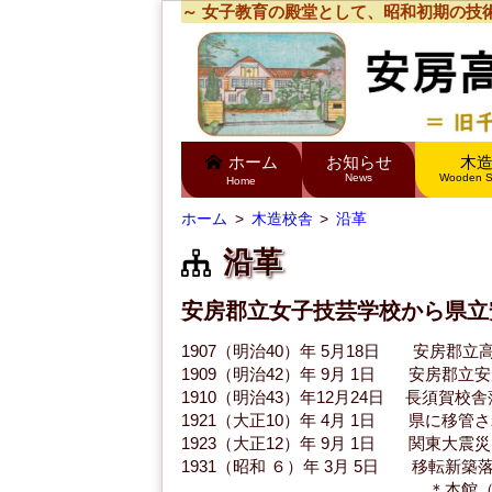
～ 女子教育の殿堂として、昭和初期の技
ホーム
お知らせ
木
News
Wooden S
Home
ホーム
木造校舎
沿革
沿革
安房郡立女子技芸学校から県立
1907（明治40）年 5月18日 安房郡
1909（明治42）年 9月 1日 安房郡
1910（明治43）年12月24日 長須賀校
1921（大正10）年 4月 1日 県に移
1923（大正12）年 9月 1日 関東大震
1931（昭和 ６）年 3月 5日 移転新
＊本館（第一校舎）の完成