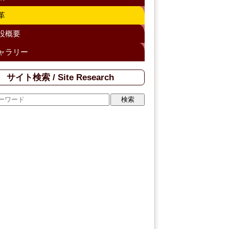
h
革
a
設概要
n
ャラリー
n
el
サイト検索 / Site Research