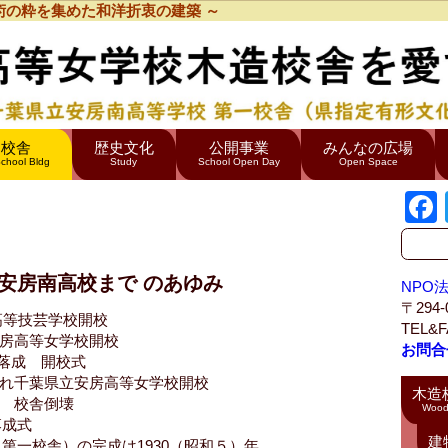
術の粋を集めた和洋折衷の建築 ～
造校舎
歴史文化
公開事業
みんなの広場
chool Bldg
Study
School Open Day
Open Space
旧千葉県立安房南高等学校 第一校舎
安房南高校まで のあゆみ
NPO
〒294
立高等技芸学校開校
TEL&F
立安房高等女学校開校
お問合
舎落成 開校式
管され千葉県立安房高等女学校開校
木造
災 校舎倒壊
Wood
築落成式
建
は1930（昭和５）年