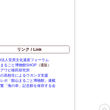
リンク / Link
O法人安房文化遺産フォーラム
まるごと博物館SHOP
（通販）
総アワビ移民研究所
房の高校生によるウガンダ支援
コレポ「館山まるごと博物館」連載
木繁「海の幸」記念館を保存する会