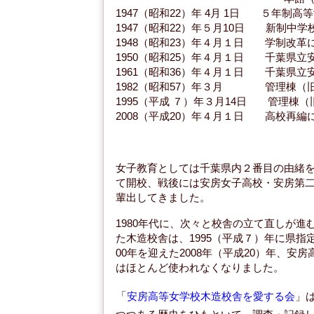
1947（昭和22）年 4月 1日 ５年制高
1947（昭和22）年５月10日 新制中学
1948（昭和23）年４月１日 学制改
1950（昭和25）年４月１日 千葉県立
1961（昭和36）年４月１日 千葉県立
1982（昭和57）年３月 管理棟（
1995（平成 ７）年３月14日 管理棟
2008（平成20）年４月１日 高校再
女子教育としては千葉県内２番目の由緒を誇
て開校、戦後には安房女子高校・安房第
輩出してきました。
1980年代に、次々と校舎の立て直しが
た木造校舎は、1995（平成７）年に県
00年を迎えた2008年（平成20）年、
はほとんど使われなくなりました。
「
安房高等女学校木造校舎を愛する会
」