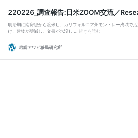
220226_調査報告:日米ZOOM交流／Research
明治期に南房総から渡米し、カリフォルニア州モントレー湾域で活躍
220226_
け、建物が壊滅し、文書が水没し …
続きを読む
調
査
房総アワビ移民研究所
報
告:
日
米
ZOOM
交
流
／
Research
Report
Meeting