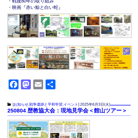
・戦後80年の取り組み
・映画『赤い鯨と白い蛇』
F
M
E
共
a
a
m
有
c
st
ail
[
お知らせ
,
戦争遺跡と平和学習
,
イベント
]
2025年6月3日(火)
250804 歴教協大会：現地見学会＜館山ツアー＞
e
o
b
d
o
o