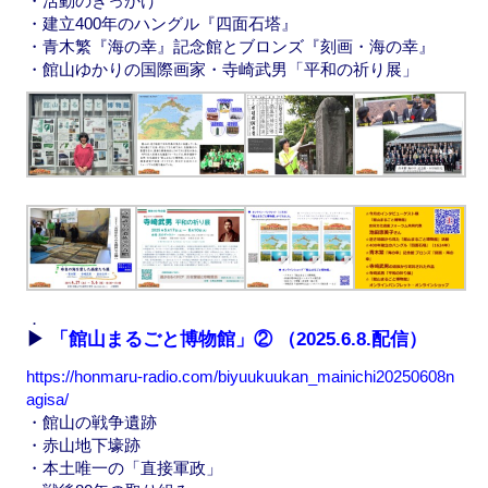
・活動のきっかけ
・建立400年のハングル『四面石塔』
・青木繁『海の幸』記念館とブロンズ『刻画・海の幸』
・館山ゆかりの国際画家・寺崎武男「平和の祈り展」
．
▶
「館山まるごと博物館」②
（2025.6.8.配信）
https://honmaru-radio.com/biyuukuukan_mainichi20250608n
agisa/
・館山の戦争遺跡
・赤山地下壕跡
・本土唯一の「直接軍政」