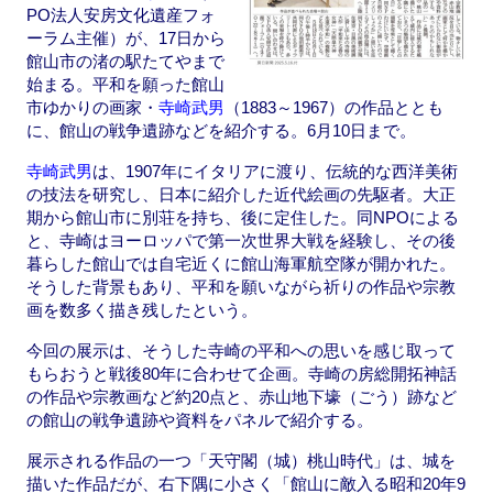
PO法人安房文化遺産フォ
ーラム主催）が、17日から
館山市の渚の駅たてやまで
始まる。平和を願った館山
市ゆかりの画家・
寺崎武男
（1883～1967）の作品ととも
に、館山の戦争遺跡などを紹介する。6月10日まで。
寺崎武男
は、1907年にイタリアに渡り、伝統的な西洋美術
の技法を研究し、日本に紹介した近代絵画の先駆者。大正
期から館山市に別荘を持ち、後に定住した。同NPOによる
と、寺崎はヨーロッパで第一次世界大戦を経験し、その後
暮らした館山では自宅近くに館山海軍航空隊が開かれた。
そうした背景もあり、平和を願いながら祈りの作品や宗教
画を数多く描き残したという。
今回の展示は、そうした寺崎の平和への思いを感じ取って
もらおうと戦後80年に合わせて企画。寺崎の房総開拓神話
の作品や宗教画など約20点と、赤山地下壕（ごう）跡など
の館山の戦争遺跡や資料をパネルで紹介する。
展示される作品の一つ「天守閣（城）桃山時代」は、城を
描いた作品だが、右下隅に小さく「館山に敵入る昭和20年9