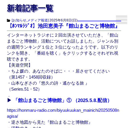
新着記事一覧
[
お知らせ
,
メディア報道
]
2025年6月8日(日)
【ﾎﾝﾏﾙﾗｼﾞｵ】池田恵美子『館山まるごと博物館』
インターネットラジオに２回出演させていただき、「館山
まるごと博物館」活動についてお話しました。ジャンル別
の週間ランキング１位と３位になったようです。以下のリ
ンクを開き、「番組を聴く」をクリックするとそれぞれ視
聴できます。
【美遊空間】
・ちよ媛の、あなたのそばに・・・居させてください
（第1457・1458回収録）
・山本なぎさの『悠久の詩・遙かなる旅 』
（Series.51・52）
．
▶
「館山まるごと博物館」①
（2025.5.8.配信）
https://honmaru-radio.com/biyuukuukan_mainichi20250508n
agisa/
・逆さ地図から見た『館山まるごと博物館』