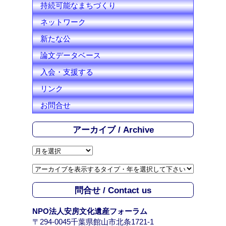
持続可能なまちづくり
ネットワーク
新たな公
論文データベース
入会・支援する
リンク
お問合せ
アーカイブ / Archive
ア
ー
カ
イ
問合せ / Contact us
ブ
/
NPO法人安房文化遺産フォーラム
A
〒294-0045千葉県館山市北条1721-1
r