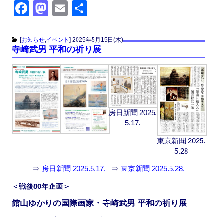
F
M
E
共
a
a
m
有
c
st
ail
[
お知らせ
,
イベント
]
2025年5月15日(木)
寺崎武男 平和の祈り展
e
o
b
d
o
o
o
n
k
房日新聞 2025.
5.17.
東京新聞 2025.
5.28
⇒
房日新聞 2025.5.17.
⇒
東京新聞 2025.5.28.
＜戦後80年企画＞
館山ゆかりの国際画家・寺崎武男 平和の祈り展