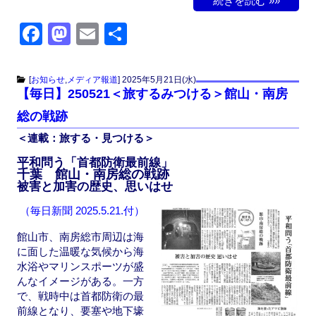
続きを読む »»
F
M
E
共
a
a
m
有
c
st
ail
[
お知らせ
,
メディア報道
]
2025年5月21日(水)
【毎日】250521＜旅するみつける＞館山・南房
e
o
総の戦跡
b
d
＜連載：旅する・見つける＞
o
o
平和問う「首都防衛最前線」
o
n
千葉 館山・南房総の戦跡
k
被害と加害の歴史、思いはせ
（毎日新聞 2025.5.21.付）
館山市、南房総市周辺は海
に面した温暖な気候から海
水浴やマリンスポーツが盛
んなイメージがある。一方
で、戦時中は首都防衛の最
前線となり、要塞や地下壕