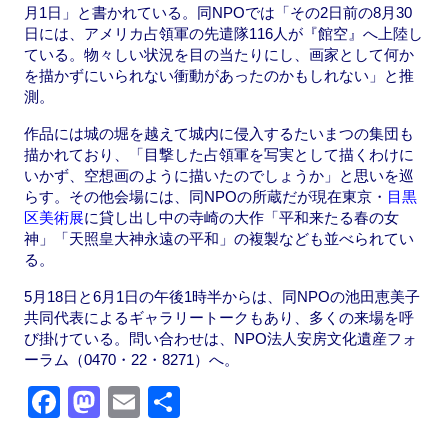
月1日」と書かれている。同NPOでは「その2日前の8月30
日には、アメリカ占領軍の先遣隊116人が『館空』へ上陸し
ている。物々しい状況を目の当たりにし、画家として何か
を描かずにいられない衝動があったのかもしれない」と推
測。
作品には城の堀を越えて城内に侵入するたいまつの集団も
描かれており、「目撃した占領軍を写実として描くわけに
いかず、空想画のように描いたのでしょうか」と思いを巡
らす。その他会場には、同NPOの所蔵だが現在東京・
目黒
区美術展
に貸し出し中の寺崎の大作「平和来たる春の女
神」「天照皇大神永遠の平和」の複製なども並べられてい
る。
5月18日と6月1日の午後1時半からは、同NPOの池田恵美子
共同代表によるギャラリートークもあり、多くの来場を呼
び掛けている。問い合わせは、NPO法人安房文化遺産フォ
ーラム（0470・22・8271）へ。
F
M
E
共
a
a
m
有