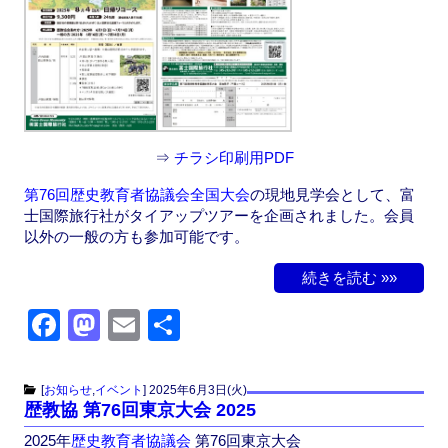
o
n
k
⇒
チラシ印刷用PDF
第76回歴史教育者協議会全国大会
の現地見学会として、富
士国際旅行社がタイアップツアーを企画されました。会員
以外の一般の方も参加可能です。
続きを読む »»
F
M
E
共
a
a
m
有
c
st
ail
[
お知らせ
,
イベント
]
2025年6月3日(火)
歴教協 第76回東京大会 2025
e
o
2025年
歴史教育者協議会
第76回東京大会