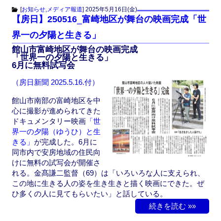
c
st
ail
[
お知らせ
,
メディア報道
]
2025年5月16日(金)
【房日】250516‗富崎地区が舞台の映画完成「世
e
o
界一の夕陽と生きる」
b
d
館山市富崎地区が舞台の映画完成
o
o
「世界一の夕陽と生きる」
6月に無料試写会
o
n
（房日新聞 2025.5.16.付）
k
館山市南部の富崎地区を中
心に撮影が進められてきた
ドキュメンタリー映画
「世
界一の夕陽（ゆうひ）と生
きる」
が完成した。6月に
同市内で安房地域の住民向
けに無料の試写会が開催さ
れる。金髙謙二監督（69）は「いろいろな人に支えられ、
この地に生きる人の姿を生き生きと描く映画にできた。ぜ
ひ多くの人に見てもらいたい」と話している。
続きを読む »»