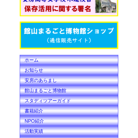
o
e
b
o
r
e
k
C
h
ホーム
a
お知らせ
n
安房のあらまし
n
館山まるごと博物館
e
スタディツアーガイド
l
書籍紹介
NPO紹介
活動実績