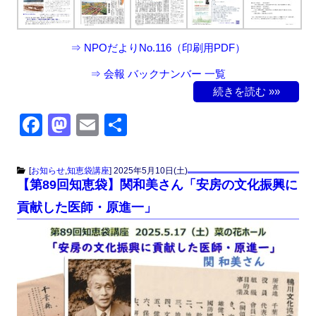
o
n
k
⇒
NPOだよりNo.116（印刷用PDF）
⇒
会報 バックナンバー 一覧
続きを読む »»
F
M
E
共
a
a
m
有
c
st
ail
[
お知らせ
,
知恵袋講座
]
2025年5月10日(土)
【第89回知恵袋】関和美さん「安房の文化振興に
e
o
貢献した医師・原進一」
b
d
o
o
o
n
k