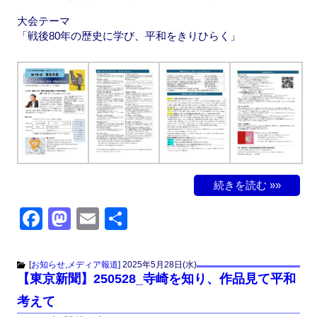
b
d
o
o
大会テーマ
「戦後80年の歴史に学び、平和をきりひらく」
o
n
k
続きを読む »»
F
M
E
共
a
a
m
有
c
st
ail
[
お知らせ
,
メディア報道
]
2025年5月28日(水)
【東京新聞】250528_寺崎を知り、作品見て平和
e
o
考えて
b
d