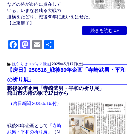
などの跡が市内に点在して
いる。いまなお残る大戦の
遺構をたどり、戦後80年に思いをはせた。
【上東麻子】
続きを読む »»
F
M
E
共
a
a
m
有
c
st
ail
[
お知らせ
,
メディア報道
]
2025年5月17日(土)
【房日】250516_戦後80年企画「寺崎武男・平和
e
o
の祈り展」
b
d
戦後80年企画「寺崎武男・平和の祈り展」
o
o
館山市の渚の駅で17日から
o
n
（房日新聞 2025.5.16.付）
k
戦後80年企画として
「寺崎
武男・平和の祈り展」
（N