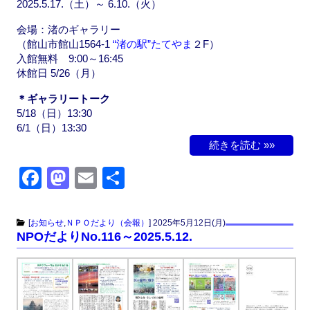
2025.5.17.（土）～ 6.10.（火）
会場：渚のギャラリー
（館山市館山1564-1
“渚の駅”たてやま
２F）
入館無料 9:00～16:45
休館日 5/26（月）
＊ギャラリートーク
5/18（日）13:30
6/1（日）13:30
続きを読む »»
F
M
E
共
a
a
m
有
c
st
ail
[
お知らせ
,
ＮＰＯだより（会報）
]
2025年5月12日(月)
NPOだよりNo.116～2025.5.12.
e
o
b
d
o
o