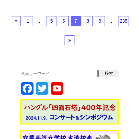
a
a
m
有
c
st
ail
e
o
«
1
…
5
6
7
8
9
…
235
b
d
o
o
»
o
n
k
F
T
Y
a
w
o
c
i
u
e
t
T
b
t
u