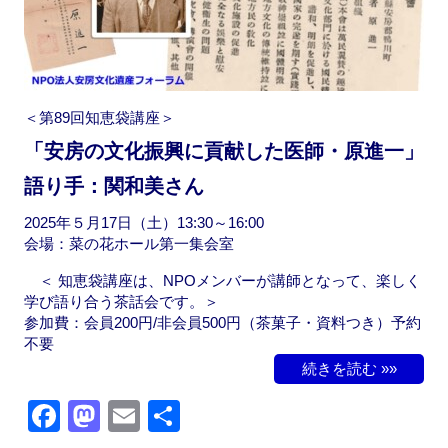
＜第89回知恵袋講座＞
「安房の文化振興に貢献した医師・原進一」
語り手：関和美さん
2025年５月17日（土）13:30～16:00
会場：菜の花ホール第一集会室
＜ 知恵袋講座は、NPOメンバーが講師となって、楽しく
学び語り合う茶話会です。＞
参加費：会員200円/非会員500円（茶菓子・資料つき）予約
不要
続きを読む »»
F
M
E
共