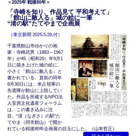
＜2025年 戦後80年＞
o
o
「寺崎を知り、作品見て 平和考えて」
o
n
「館山に敵入る」城の絵に一筆
“渚の駅”たてやまで企画展
k
（東京新聞 2025.5.28.付）
千葉県館山市ゆかりの画
家・寺崎武男（1883～1967
年）が45（昭和20）年9月1
日に描き上げた城の絵に、
小さく「館山に敵入る」と
書かれている。直前の同年
8月30日には、米占領軍の
先遣隊が館山に上陸してい
た。作品を所蔵するNPO法
人安房文化遺産フォーラム
は、この書き込みに注
目。“渚（なぎさ）の駅”た
てやま（同市館山）で開か
れている戦後80年企画展の目玉にした。（山本哲正）