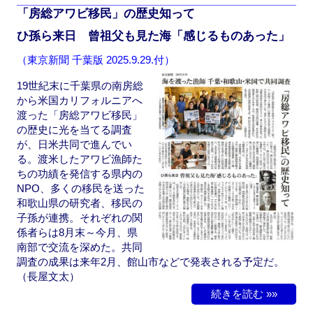
b
d
「房総アワビ移民」の歴史知って
o
o
ひ孫ら来日 曾祖父も見た海「感じるものあった」
o
n
（東京新聞 千葉版 2025.9.29.付）
k
19世紀末に千葉県の南房総
から米国カリフォルニアへ
渡った「房総アワビ移民」
の歴史に光を当てる調査
が、日米共同で進んでい
る。渡米したアワビ漁師た
ちの功績を発信する県内の
NPO、多くの移民を送った
和歌山県の研究者、移民の
子孫が連携。それぞれの関
係者らは8月末～今月、県
南部で交流を深めた。共同
調査の成果は来年2月、館山市などで発表される予定だ。
（長屋文太）
続きを読む »»