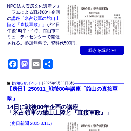
k
NPO法人安房文化遺産フォ
ーラムによる戦後80年企画
の
講座「米占領軍の館山上
陸と『直接軍政』」
が14日
午後1時半～4時、館山市コ
ミュニティセンターで開催
される。参加無料で、資料代500円。
続きを読む »»
F
M
E
共
a
a
m
有
c
st
ail
[
お知らせ
,
イベント
]
2025年9月11日(木)
【房日】250911_戦後80年講座「館山の直接軍
e
o
政」
b
d
14日に戦後80年企画の講座
o
o
「米占領軍の館山上陸と『直接軍政』」
o
n
（房日新聞 2025.9.11.）
k