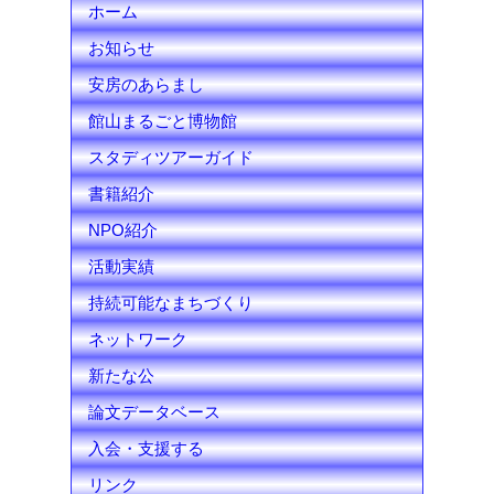
ホーム
a
お知らせ
n
安房のあらまし
n
館山まるごと博物館
e
スタディツアーガイド
l
書籍紹介
NPO紹介
活動実績
持続可能なまちづくり
ネットワーク
新たな公
論文データベース
入会・支援する
リンク