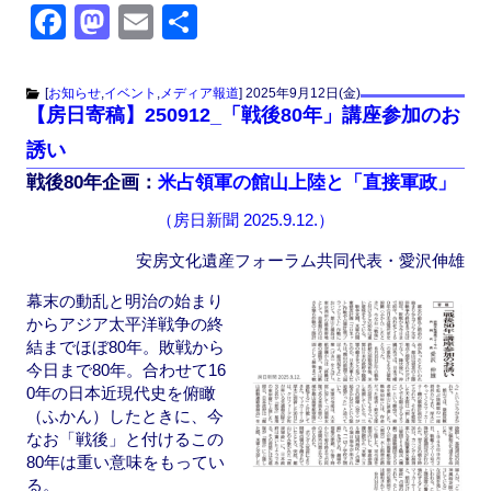
F
M
E
共
a
a
m
有
c
st
ail
[
お知らせ
,
イベント
,
メディア報道
]
2025年9月12日(金)
【房日寄稿】250912_「戦後80年」講座参加のお
e
o
誘い
b
d
戦後80年企画：
米占領軍の館山上陸と「直接軍政」
o
o
（房日新聞 2025.9.12.）
o
n
k
安房文化遺産フォーラム共同代表・愛沢伸雄
幕末の動乱と明治の始まり
からアジア太平洋戦争の終
結までほぼ80年。敗戦から
今日まで80年。合わせて16
0年の日本近現代史を俯瞰
（ふかん）したときに、今
なお「戦後」と付けるこの
80年は重い意味をもってい
る。