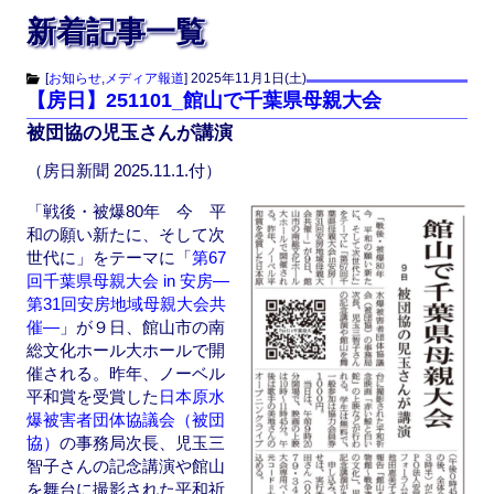
新着記事一覧
[
お知らせ
,
メディア報道
]
2025年11月1日(土)
【房日】251101_館山で千葉県母親大会
被団協の児玉さんが講演
（房日新聞 2025.11.1.付）
「戦後・被爆80年 今 平
和の願い新たに、そして次
世代に」をテーマに「
第67
回千葉県母親大会 in 安房―
第31回安房地域母親大会共
催―
」が９日、館山市の南
総文化ホール大ホールで開
催される。昨年、ノーベル
平和賞を受賞した
日本原水
爆被害者団体協議会（被団
協）
の事務局次長、児玉三
智子さんの記念講演や館山
を舞台に撮影された平和祈