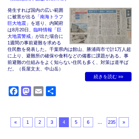
発生すれば国内の広い範囲
に被害が出る
「南海トラフ
巨大地震」
を巡り、内閣府
は8月20日、
臨時情報「巨
大地震警戒」
が出た場合に
1週間の事前避難を求める
住民数を発表した。千葉県内は館山、勝浦両市で計1万人超
に上り、避難所の確保や食料などの備蓄に課題がある。事
前避難の仕組みをよく知らない住民も多く、対策は道半ば
だ。（長屋文太、中山岳）
続きを読む »»
F
M
E
共
a
a
m
有
c
st
ail
e
o
«
1
2
3
4
5
6
…
235
»
b
d