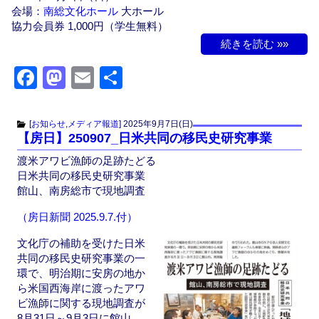
会場：
南総文化ホール
大ホール
協力会員券 1,000円（学生無料）
続きを読む »»
F
M
E
共
a
a
m
有
c
st
ail
[
お知らせ
,
メディア報道
]
2025年9月7日(日)
【房日】250907_日米共同の移民史研究事業
e
o
渡米アワビ漁師の足跡たどる
b
d
日米共同の移民史研究事業
o
o
館山、南房総市で現地調査
o
n
（房日新聞 2025.9.7.付）
k
文化庁の補助を受けた日米
共同の移民史研究事業の一
環で、明治期に安房の地か
ら米国西海岸に渡ったアワ
ビ漁師に関する現地調査が
8月31日～9月3日に館山