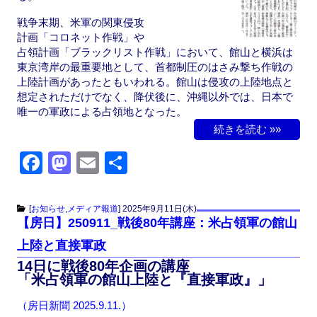
戦争末期、米軍の関東侵攻
計画「コロネット作戦」や
占領計画「ブラックリスト作戦」において、館山と横浜は
東京湾岸の最重要地として、首都制圧のはさみ撃ち作戦の
上陸計画があったともいわれる。館山は侵攻の上陸地点と
想定されただけでなく、降伏後に、沖縄以外では、日本で
唯一の軍政による占領地となった。
続きを読む »»
F
M
E
共
a
a
m
有
c
st
ail
[
お知らせ
,
メディア報道
]
2025年9月11日(木)
【房日】250911_戦後80年講座：米占領軍の館山
e
o
上陸と直接軍政
b
d
14日に戦後80年企画の講座
o
o
「米占領軍の館山上陸と『直接軍政』」
o
n
（房日新聞 2025.9.11.）