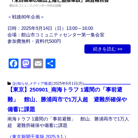
＜戦後80年企画＞
日時：2025年9月14日（日）13:00～16:00
会場：館山市コミュニティセンター第一集会室
参加費無料・資料代500円
続きを読む »»
F
M
E
共
a
a
m
有
c
st
ail
[
お知らせ
,
メディア報道
]
2025年9月1日(月)
【東京】250901_南海トラフ 1週間の「事前避
e
o
難」 館山、勝浦両市で1万人超 避難所確保や
b
d
備蓄に課題
o
o
南海トラフ 1週間の「事前避難」 館山、勝浦両市で1万人
o
n
超 避難所確保や備蓄に課題
k
（東京新聞千葉版 2025.9.1.）