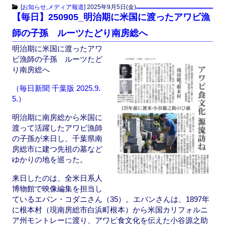
c
st
ail
[
お知らせ
,
メディア報道
]
2025年9月5日(金)
【毎日】250905_明治期に米国に渡ったアワビ漁
e
o
師の子孫 ルーツたどり南房総へ
b
d
明治期に米国に渡ったアワ
o
o
ビ漁師の子孫 ルーツたど
o
n
り南房総へ
k
（毎日新聞 千葉版 2025.9.
5.）
明治期に南房総から米国に
渡って活躍したアワビ漁師
の子孫が来日し、千葉県南
房総市に建つ先祖の墓など
ゆかりの地を巡った。
来日したのは、全米日系人
博物館で映像編集を担当し
ているエバン・コダニさん（35）。エバンさんは、1897年
に根本村（現南房総市白浜町根本）から米国カリフォルニ
ア州モントレーに渡り、アワビ食文化を伝えた小谷源之助