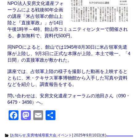
NPO法人安房文化遺産フォ
ーラムによる戦後80年企画
の講座「米占領軍の館山上
陸と『直接軍政』」が14日
午後1時半～4時、館山市コミュニティセンターで開催され
る。参加無料で、資料代500円。
同NPOによると、館山では1945年8月30日に米占領軍先遣
隊が上陸し、9月3日に正式な本隊が上陸。本土で唯一、「4
日間」の直接軍政が敷かれた。
講座では、占領軍上陸の様子を撮影した動画を上映すると
ともに、米・テキサス軍事博物館から入手した写真や資料
などを紹介し、調査報告をする。
問い合わせは、安房文化遺産フォーラムの池田さん（090・
6479・3498）へ。
F
M
E
共
a
a
m
有
c
st
ail
[
お知らせ
,
安房地域母親大会
,
イベント
]
2025年9月10日(水)