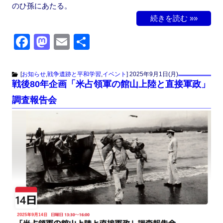
のひ孫にあたる。
続きを読む »»
F
M
E
共
a
a
m
有
c
st
ail
[
お知らせ
,
戦争遺跡と平和学習
,
イベント
]
2025年9月1日(月)
戦後80年企画「米占領軍の館山上陸と直接軍政」
e
o
調査報告会
b
d
o
o
o
n
k