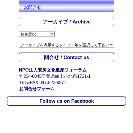
お問合せ
アーカイブ / Archive
ア
ー
カ
イ
問合せ / Contact us
ブ
/
NPO法人安房文化遺産フォーラム
A
〒294-0045千葉県館山市北条1721-1
r
TEL&FAX 0470-22-8271
c
お問合せフォーム
h
i
Follow us on Facebook
v
e