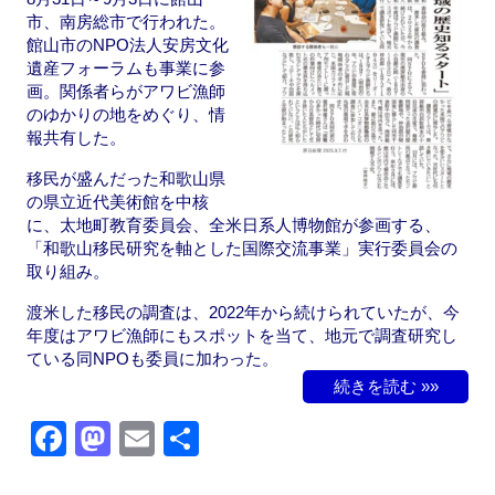
市、南房総市で行われた。
館山市のNPO法人安房文化
遺産フォーラムも事業に参
画。関係者らがアワビ漁師
のゆかりの地をめぐり、情
報共有した。
移民が盛んだった和歌山県
の県立近代美術館を中核
に、太地町教育委員会、全米日系人博物館が参画する、
「和歌山移民研究を軸とした国際交流事業」実行委員会の
取り組み。
渡米した移民の調査は、2022年から続けられていたが、今
年度はアワビ漁師にもスポットを当て、地元で調査研究し
ている同NPOも委員に加わった。
続きを読む »»
F
M
E
共
a
a
m
有