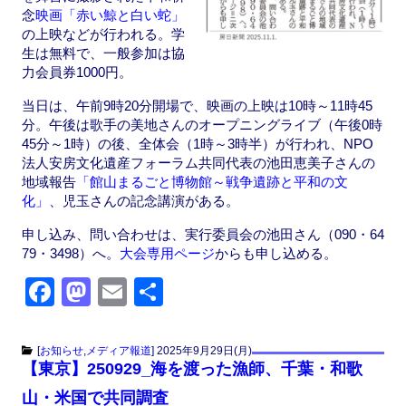
念
映画「赤い鯨と白い蛇」
の上映などが行われる。学
生は無料で、一般参加は協
力会員券1000円。
当日は、午前9時20分開場で、映画の上映は10時～11時45
分。午後は歌手の美地さんのオープニングライブ（午後0時
45分～1時）の後、全体会（1時～3時半）が行われ、NPO
法人安房文化遺産フォーラム共同代表の池田恵美子さんの
地域報告
「館山まるごと博物館～戦争遺跡と平和の文
化」
、児玉さんの記念講演がある。
申し込み、問い合わせは、実行委員会の池田さん（090・64
79・3498）へ。
大会専用ページ
からも申し込める。
F
M
E
共
a
a
m
有
c
st
ail
[
お知らせ
,
メディア報道
]
2025年9月29日(月)
【東京】250929_海を渡った漁師、千葉・和歌
e
o
山・米国で共同調査