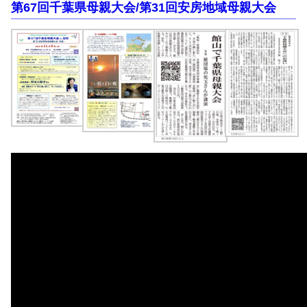
第67回千葉県母親大会/第31回安房地域母親大会
e
o
b
d
o
o
o
n
k