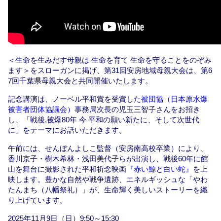
＜生命を生みだす母親は 生命を育て 生命を守ることをのぞみ
ます＞をスローガンに掲げ、第31回安房地域母親大会は、第6
7回千葉県母親大会と共同開催いたします。
記念講演は、ノーベル平和賞を受賞した
被団協（日本原水爆
被害者団体協議会）
事務局次長の児玉三智子さんをお招き
し、「戦後,被爆80年 今 平和の願い新たに、そして次世代
に」をテーマにお話いただきます。
午前には、せんぼんよしこ監督（安房南高校卒業）により、
香川京子・樹木希林・浅田美代子らが出演し、戦後60年に館
山を舞台に撮影された平和祈念映画
『赤い鯨と白い蛇』
を上
映します。豊かな自然や戦争遺跡、エネルギッシュな「やわ
たんまち（八幡祭礼）」が、生命輝く美しいストーリーを織
り上げています。
2025年11月9日（日）9:50～15:30