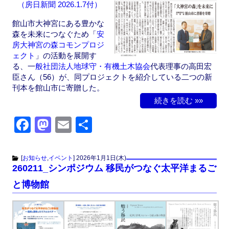
（房日新聞 2026.1.7付）
k
館山市大神宮にある豊かな
森を未来につなぐため「
安
房大神宮の森コモンプロジ
ェクト
」の活動を展開す
る、一
般社団法人地球守・有機土木協会
代表理事の高田宏
臣さん（56）が、同プロジェクトを紹介している二つの新
刊本を館山市に寄贈した。
続きを読む »»
F
M
E
共
a
a
m
有
c
st
ail
[
お知らせ
,
イベント
]
2026年1月1日(木)
260211_シンポジウム 移民がつなぐ太平洋まるご
e
o
と博物館
b
d
o
o
o
n