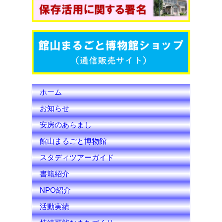
o
e
b
o
r
e
k
C
h
ホーム
a
お知らせ
n
安房のあらまし
n
館山まるごと博物館
e
スタディツアーガイド
l
書籍紹介
NPO紹介
活動実績