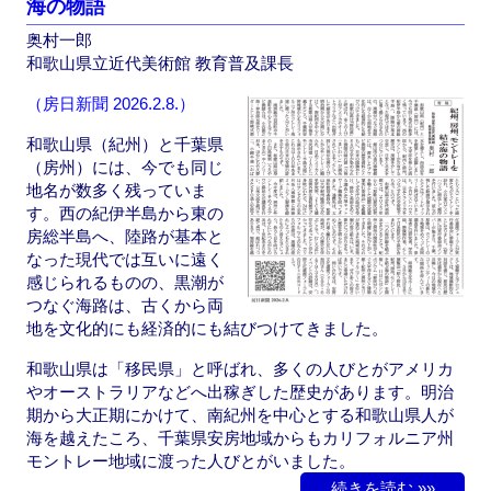
海の物語
b
d
奥村一郎
o
o
和歌山県立近代美術館 教育普及課長
o
n
（房日新聞 2026.2.8.）
k
和歌山県（紀州）と千葉県
（房州）には、今でも同じ
地名が数多く残っていま
す。西の紀伊半島から東の
房総半島へ、陸路が基本と
なった現代では互いに遠く
感じられるものの、黒潮が
つなぐ海路は、古くから両
地を文化的にも経済的にも結びつけてきました。
和歌山県は「移民県」と呼ばれ、多くの人びとがアメリカ
やオーストラリアなどへ出稼ぎした歴史があります。明治
期から大正期にかけて、南紀州を中心とする和歌山県人が
海を越えたころ、千葉県安房地域からもカリフォルニア州
モントレー地域に渡った人びとがいました。
続きを読む »»