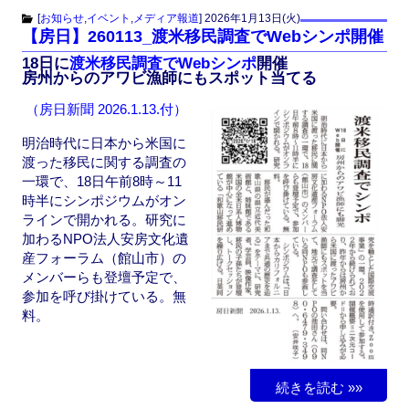
c
st
ail
[
お知らせ
,
イベント
,
メディア報道
]
2026年1月13日(火)
【房日】260113_渡米移民調査でWebシンポ開催
e
o
18日に
渡米移民調査でWebシンポ
開催
b
d
房州からのアワビ漁師にもスポット当てる
o
o
（房日新聞 2026.1.13.付）
o
n
明治時代に日本から米国に
k
渡った移民に関する調査の
一環で、18日午前8時～11
時半にシンポジウムがオン
ラインで開かれる。研究に
加わるNPO法人安房文化遺
産フォーラム（館山市）の
メンバーらも登壇予定で、
参加を呼び掛けている。無
料。
続きを読む »»