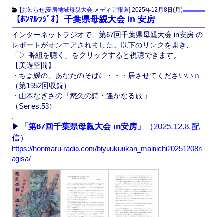
c
st
ail
[
お知らせ
,
安房地域母親大会
,
メディア報道
]
2025年12月8日(月)
【ﾎﾝﾏﾙﾗｼﾞｵ】千葉県母親大会 in 安房
e
o
インターネットラジオで、第67回千葉県母親大会 in安房 の
b
d
レポートがオンエアされました。以下のリンクを開き、
o
o
「▷ 番組を聴く」をクリックすると視聴できます。
【美遊空間】
o
n
・ちよ媛の、あなたのそばに・・・居させてくださいいｎ
k
（第1652回収録）
・山本なぎさの『悠久の詩・遙かなる旅 』
（Series.58）
.
▶
「第67回千葉県母親大会 in安房」
（2025.12.8.配
信）
https://honmaru-radio.com/biyuukuukan_mainichi20251208n
agisa/