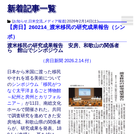
新着記事一覧
[
お知らせ
,
日米交流
,
メディア報道
]
2026年2月14日(土)
【房日】260214_渡米移民の研究成果報告（シン
ポ）
渡米移民の研究成果報告 安房、和歌山の関係者
ら 館山でシンポジウム
（房日新聞 2026.2.14.付）
日本から米国に渡った移民
やそれを巡る美術について
の
シンポジウム「移民がつ
なぐ太平洋まるごと博物館
～紀州と房州とカリフォル
ニア～」
が11日、南総文化
ホールで開催された。共同
で調査研究を進めてきた安
房地域、和歌山県の関係者
らが、研究成果を発表。18