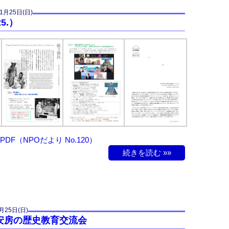
1月25日(日)
25.）
DF（NPOだより No.120）
続きを読む »»
月25日(日)
安房の歴史教育交流会