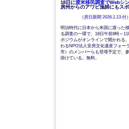
18日に
渡米移民調査でWebシ
b
d
房州からのアワビ漁師にもスポ
o
o
（房日新聞 2026.1.13.付
o
n
明治時代に日本から米国に渡った
k
る調査の一環で、18日午前8時～1
ポジウムがオンラインで開かれる
わるNPO法人安房文化遺産フォー
市）のメンバーらも登壇予定で、
掛けている。無料。