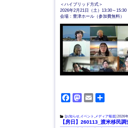
＜ハイブリッド方式＞
b
d
2026年2月21日（土）13:30～15:30
o
o
会場：豊津ホール（参加費無料）
o
n
k
F
M
E
共
a
a
m
有
c
st
ail
[
お知らせ
,
イベント
,
メディア報道
]
2026
【房日】260113_渡米移民
e
o