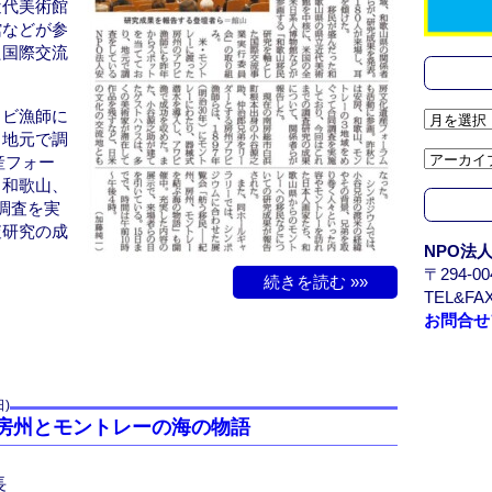
近代美術館
k
館などが参
た国際交流
ワビ漁師に
ア
、地元で調
ー
産フォー
カ
、和歌山、
イ
調査を実
ブ
査研究の成
/
NPO法
。
A
〒294-
r
続きを読む »»
TEL&FAX
c
お問合せ
h
i
v
e
日)
州と房州とモントレーの海の物語
長