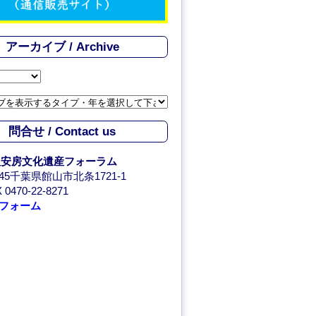
C
h
アーカイブ / Archive
a
n
n
問合せ / Contact us
e
人安房文化遺産フォーラム
l
0045千葉県館山市北条1721-1
 0470-22-8271
フォーム