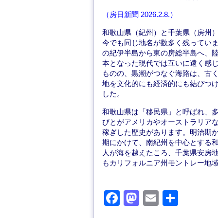
o
o
（房日新聞 2026.2.8.）
o
n
和歌山県（紀州）と千葉県（房州
k
今でも同じ地名が数多く残ってい
の紀伊半島から東の房総半島へ、
本となった現代では互いに遠く感
ものの、黒潮がつなぐ海路は、古
地を文化的にも経済的にも結びつ
した。
和歌山県は「移民県」と呼ばれ、
びとがアメリカやオーストラリア
稼ぎした歴史があります。明治期
期にかけて、南紀州を中心とする
人が海を越えたころ、千葉県安房
もカリフォルニア州モントレー地
F
M
E
共
a
a
m
有