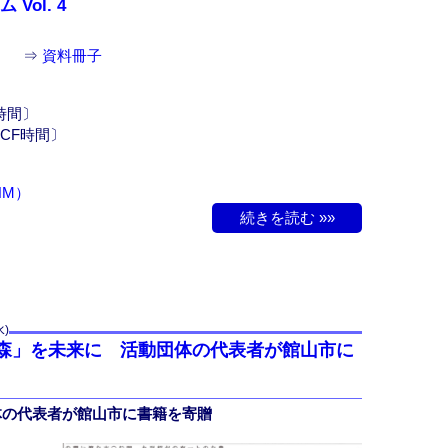
ol. 4
⇒
資料冊子
本時間〕
国CF時間〕
NM）
続きを読む »»
水)
宮の森」を未来に 活動団体の代表者が館山市に
体の代表者が館山市に書籍を寄贈