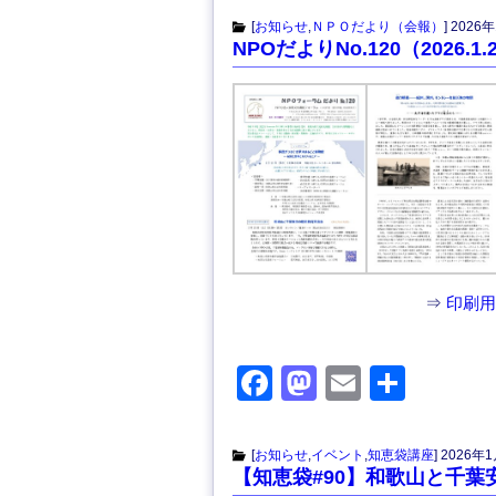
c
st
ail
[
お知らせ
,
ＮＰＯだより（会報）
]
2026年
NPOだよりNo.120（2026.1.
e
o
b
d
o
o
o
n
k
⇒
印刷用P
F
M
E
共
a
a
m
有
c
st
ail
[
お知らせ
,
イベント
,
知恵袋講座
]
2026年1
【知恵袋#90】和歌山と千葉
e
o