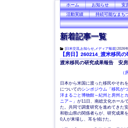
ホーム
お知らせ
安
活動実績
持続可能なまち
新着記事一覧
[
日米交流
,
お知らせ
,
メディア報道
]
2026
【房日】260214_渡米移
渡米移民の研究成果報告 安房
（房
日本から米国に渡った移民やそれ
についての
シンポジウム「移民が
洋まるごと博物館～紀州と房州と
ニア～」
が11日、南総文化ホール
た。共同で調査研究を進めてきた
和歌山県の関係者らが、研究成果を
0人が来場し、耳を傾けた。