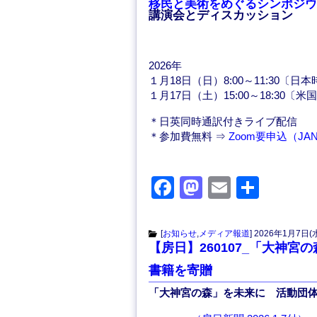
移民と美術をめぐるシンポジウム V
講演会とディスカッション
2026年
１月18日（日）8:00～11:30〔日
１月17日（土）15:00～18:30〔米
＊日英同時通訳付きライブ配信
＊参加費無料 ⇒
Zoom要申込（JA
F
M
E
共
a
a
m
有
c
st
ail
[
お知らせ
,
メディア報道
]
2026年1月7日(
【房日】260107_「大神
e
o
書籍を寄贈
b
d
「大神宮の森」を未来に 活動団
o
o