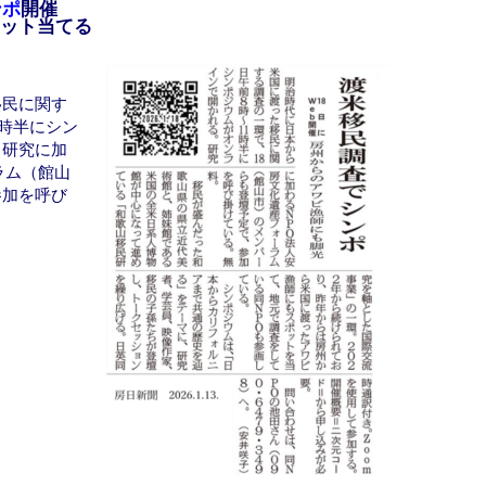
ンポ
開催
ット当てる
）
移民に関す
1時半にシン
。研究に加
ラム（館山
参加を呼び