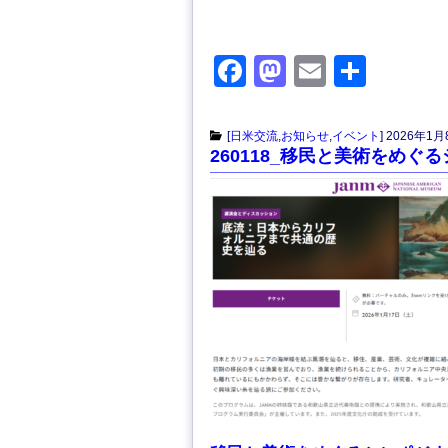
F
M
E
共
a
a
m
有
c
st
ail
[
日米交流
,
お知らせ
,
イベント
]
2026年1月
260118_移民と美術をめぐ
e
o
b
d
o
o
o
n
k