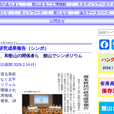
房のあらまし
館山まるごと博物館
スタディツアーガイ
づくり
ネットワーク
新たな公
論文データベース
お問合せ
年2月14日(土)
F
民の研究成果報告（シンポ）
a
、和歌山の関係者ら 館山でシンポジウム
日新聞 2026.2.14.付）
c
を巡る美術
e
つなぐ太平
カリフォル
b
で開催され
安房地域、
o
発表。18
o