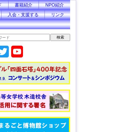
ド
書籍紹介
NPO紹介
入会・支援する
リンク
T
Y
w
o
i
u
t
T
t
u
e
b
r
e