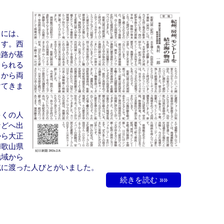
）には、
ます。西
陸路が基
じられる
くから両
けてきま
多くの人
などへ出
から大正
和歌山県
地域から
域に渡った人びとがいました。
続きを読む »»