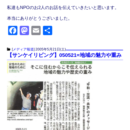
私達もNPOのお2人のお話を伝えていきたいと思います。
本当にありがとうございました。
F
M
E
共
a
a
m
有
c
st
ail
[
メディア報道
]
2005年5月21日(土)
【サンケイリビング】050521=地域の魅力や重み
e
o
b
d
o
o
o
n
k