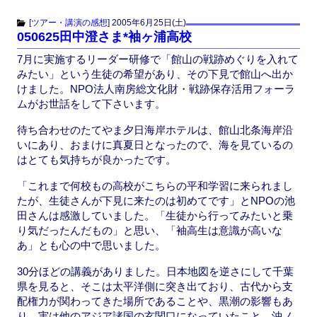
c
st
ail
[
ツアー・講演の感想
]
2005年6月25日(土)
050625田中澄さま*袖ヶ浦高校
e
o
7月に実施するリーダー研修で「館山の戦跡めぐりを入れて
b
d
みたい」という生徒の希望があり、その下見で館山へ出か
o
o
けました。NPO法人南房総文化財・戦跡保存活用フォーラ
ムがお世話をして下さいます。
o
n
k
待ち合わせのたてやま夕日海岸ホテルは、館山北条海岸沿
いにあり、おまけに真夏日となったので、海を見ているの
はとても気持ちが良かったです。
「これまで何校もの高校がこちらの平和学習に来られまし
たが、生徒さんが下見に来たのは初めてです」とNPOの池
田さんは感激していました。「生徒から行ってみたいと乗
り気だったんだもの」と思い、「袖高生は意識が高いな
あ」とも心の中で思いました。
30分ほどの講義がありました。日本地図を逆さにして千葉
県を見ると、そこは太平洋側に突き出ており、古代から支
配権力が関わってきた場所であることや、黒潮の影響もあ
り、実は他のアジア諸国の玄関口になっていたこと、沖ノ