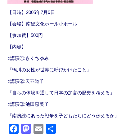
【日時】2005年7月9日
【会場】南総文化ホール小ホール
【参加費】500円
【内容】
○講演①:きくちゆみ
「鴨川の女性が世界に呼びかけたこと」
○講演②:天羽道子
「自らの体験を通して日本の加害の歴史を考える」
○講演③:池田恵美子
「南房総にあった戦争を子どもたちにどう伝えるか」
F
M
E
共
a
a
m
有