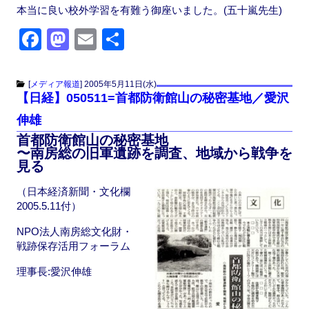
本当に良い校外学習を有難う御座いました。(五十嵐先生)
F
M
E
共
a
a
m
有
c
st
ail
[
メディア報道
]
2005年5月11日(水)
【日経】050511=首都防衛館山の秘密基地／愛沢
e
o
伸雄
b
d
首都防衛館山の秘密基地
o
o
〜南房総の旧軍遺跡を調査、地域から戦争を
見る
o
n
k
（日本経済新聞・文化欄
2005.5.11付）
NPO法人南房総文化財・
戦跡保存活用フォーラム
理事長:愛沢伸雄