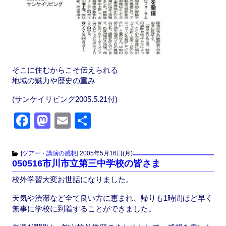
そこに住むからこそ伝えられる
地域の魅力や歴史の重み
(サンケイリビング2005.5.21付)
F
M
E
共
a
a
m
有
c
st
ail
[
ツアー・講演の感想
]
2005年5月16日(月)
050516市川市立第三中学校の皆さま
e
o
校外学習大変お世話になりました。
b
d
o
o
天気や渋滞など全て良い方に恵まれ、帰りも1時間ほど早く
無事に学校に到着することができました。
o
n