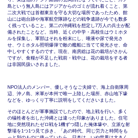
島という無人島にはアジアからのゴミが流れ着くこと、第
二次大戦では首都東京を守る大切な場所であったため、館
山には砲台跡や海軍航空隊跡などの戦争遺跡が今でも数多
く残っていること。第二の沖縄戦を想定し7万人の兵士が配
備されたことなど。当時、近くの中学・高校生はウミホタ
ルを採集し、軍部はそれを粉末にし、唾液や尿で発光さ
せ、ウミホタル照明爆弾で敵の艦船に当てて発光させ、命
中しやすくするのです。現在、南房総は花の栽培がさかん
ですが、食糧が不足した戦前・戦中は、花の栽培をする者
は非国民扱いされました。
NPO法人のメンバー、優しそうなご夫婦で、海上自衛隊周
辺、沖ノ島、米軍が本州で唯一上陸した場所、赤山地下壕
などを、ゆっくり丁寧に説明をしてくださいました。
そのほとんどが軍事施設でしたので、地上戦を行い、多く
の犠牲者を出した沖縄とは違った印象がありました。住宅
地に突然現れたゼロ戦を1機ずつ隠した掩体壕や、立派な射
撃場を1つ1つ見て歩き、「あの時代、同じ労力と時間をも
っと別のものに使っていたら、日本は、いや世界は大きく