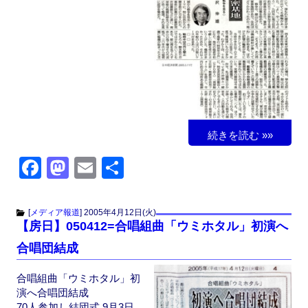
続きを読む »»
F
M
E
共
a
a
m
有
c
st
ail
[
メディア報道
]
2005年4月12日(火)
【房日】050412=合唱組曲「ウミホタル」初演へ
e
o
合唱団結成
b
d
o
o
合唱組曲「ウミホタル」初
演へ合唱団結成
o
n
70人参加し結団式 9月3日