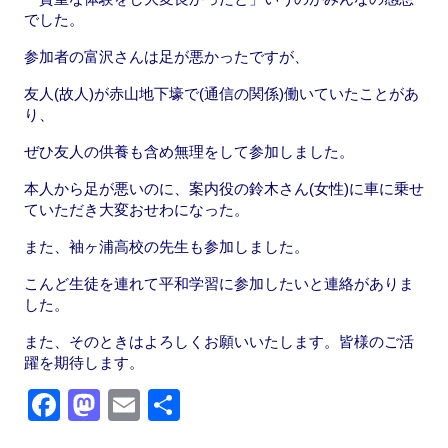
o
n
でした。
k
参加者の富沢さんは足が悪かったですが、
友人(故人)が赤山地下壕で(通信の関係)働いていたことがあ
り、
ぜひ友人の供養も含め無理をして参加しました。
本人から足が悪いのに、案内役の鈴木さん(女性)に車に乗せ
ていただき大変おせわになった。
また、袖ヶ浦高校の先生も参加しました。
こんど生徒を連れて平和学習に参加したいと連絡がありま
した。
また、そのときはよろしくお願いいたします。皆様のご活
躍を期待します。
F
M
E
共
a
a
m
有