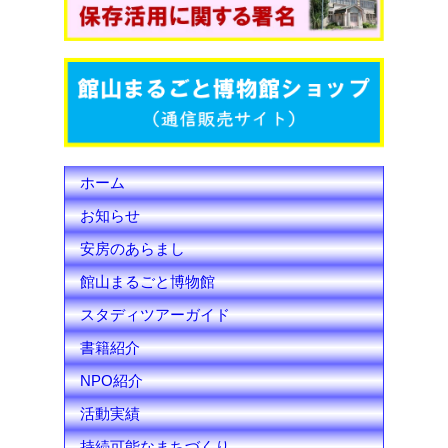
o
e
b
o
r
e
k
C
h
ホーム
a
お知らせ
n
安房のあらまし
n
館山まるごと博物館
e
スタディツアーガイド
l
書籍紹介
NPO紹介
活動実績
持続可能なまちづくり