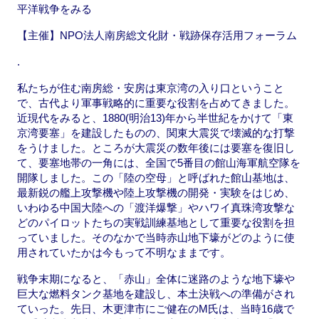
平洋戦争をみる
【主催】NPO法人南房総文化財・戦跡保存活用フォーラム
.
私たちが住む南房総・安房は東京湾の入り口ということ
で、古代より軍事戦略的に重要な役割を占めてきました。
近現代をみると、1880(明治13)年から半世紀をかけて「東
京湾要塞」を建設したものの、関東大震災で壊滅的な打撃
をうけました。ところが大震災の数年後には要塞を復旧し
て、要塞地帯の一角には、全国で5番目の館山海軍航空隊を
開隊しました。この「陸の空母」と呼ばれた館山基地は、
最新鋭の艦上攻撃機や陸上攻撃機の開発・実験をはじめ、
いわゆる中国大陸への「渡洋爆撃」やハワイ真珠湾攻撃な
どのパイロットたちの実戦訓練基地として重要な役割を担
っていました。そのなかで当時赤山地下壕がどのように使
用されていたかは今もって不明なままです。
戦争末期になると、「赤山」全体に迷路のような地下壕や
巨大な燃料タンク基地を建設し、本土決戦への準備がされ
ていった。先日、木更津市にご健在のM氏は、当時16歳で