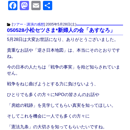
F
M
E
共
a
a
m
有
c
st
ail
[
ツアー・講演の感想
]
2005年5月28日(土)
050528小松セツさま*新婦人の会「あすなろ」
e
o
5月28日は大変お世話になり、ありがとうございました。
b
d
o
o
貴重なお話や「逆さ日本地図」は、本当にそのとおりです
ね。
o
n
今の日本の人たちは「戦争の事実」を殆ど知らされていま
k
せん。
戦争をねじ曲げようとする力に負けないよう、
ひとりでも多くの方々にNPOの皆さんのお話や
「房総の戦跡」を見学してもらい真実を知ってほしい。
そしてこれを機会に一人でも多くの方々に
「憲法九条」の大切さを知ってもらいたいですね。