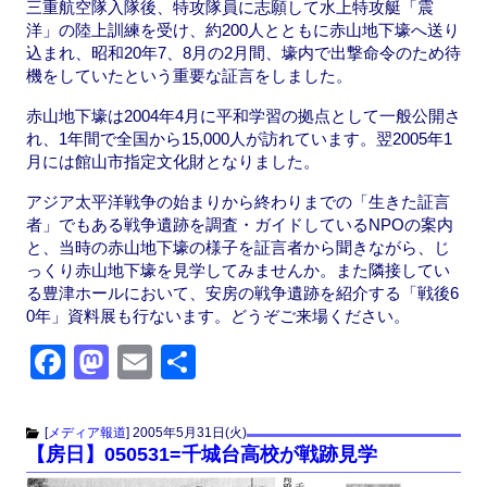
三重航空隊入隊後、特攻隊員に志願して水上特攻艇「震
洋」の陸上訓練を受け、約200人とともに赤山地下壕へ送り
込まれ、昭和20年7、8月の2月間、壕内で出撃命令のため待
機をしていたという重要な証言をしました。
赤山地下壕は2004年4月に平和学習の拠点として一般公開さ
れ、1年間で全国から15,000人が訪れています。翌2005年1
月には館山市指定文化財となりました。
アジア太平洋戦争の始まりから終わりまでの「生きた証言
者」でもある戦争遺跡を調査・ガイドしているNPOの案内
と、当時の赤山地下壕の様子を証言者から聞きながら、じ
っくり赤山地下壕を見学してみませんか。また隣接してい
る豊津ホールにおいて、安房の戦争遺跡を紹介する「戦後6
0年」資料展も行ないます。どうぞご来場ください。
F
M
E
共
a
a
m
有
c
st
ail
[
メディア報道
]
2005年5月31日(火)
【房日】050531=千城台高校が戦跡見学
e
o