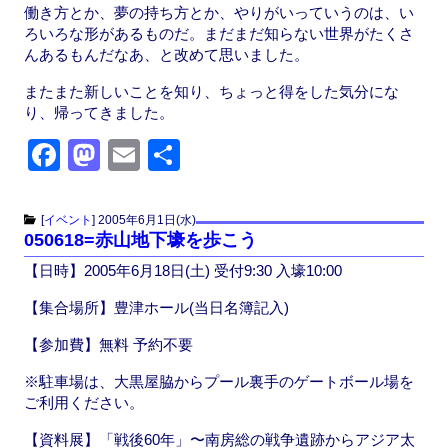
働き方とか、夢の持ち方とか、やりがいっていうのは、い
ろいろな形があるものだ。まだまだ知らない世界がたくさ
んあるもんだなあ、と改めて思いました。
またまた新しいことを知り、ちょっと得をした気分にな
り、帰ってきました。
F
M
E
共
a
a
m
有
c
st
ail
[
イベント
]
2005年6月1日(水)
050618=赤山地下壕を歩こう
e
o
【日時】2005年6月18日(土) 受付9:30 入壕10:00
b
d
o
o
【集合場所】豊津ホール(当日名簿記入)
o
n
【参加費】無料 予約不要
k
※駐車場は、大黒屋脇からプール裏手のゲートボール場を
ご利用ください。
【資料展】「戦後60年」〜南房総の戦争遺跡からアジア太