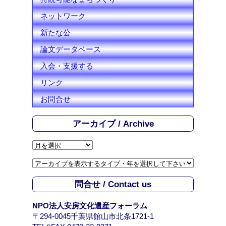
ネットワーク
新たな公
論文データベース
入会・支援する
リンク
お問合せ
アーカイブ / Archive
ア
ー
カ
イ
問合せ / Contact us
ブ
/
NPO法人安房文化遺産フォーラム
A
〒294-0045千葉県館山市北条1721-1
r