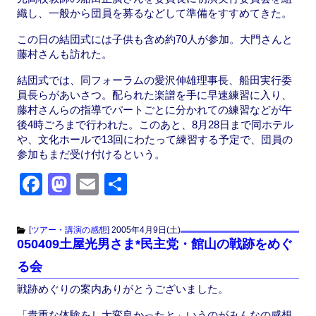
織し、一般から団員を募るなどして準備をすすめてきた。
この日の結団式には子供も含め約70人が参加。大門さんと
藤村さんも訪れた。
結団式では、同フォーラムの愛沢伸雄理事長、船田実行委
員長らがあいさつ。配られた楽譜を手に早速練習に入り、
藤村さんらの指導でパートごとに分かれての練習などが午
後4時ごろまで行われた。このあと、8月28日まで同ホテル
や、文化ホールで13回にわたって練習する予定で、団員の
参加もまだ受け付けるという。
F
M
E
共
a
a
m
有
c
st
ail
[
ツアー・講演の感想
]
2005年4月9日(土)
050409土屋光男さま*民主党・館山の戦跡をめぐ
e
o
る会
b
d
戦跡めぐりの案内ありがとうございました。
o
o
「貴重な体験をし大変良かったと」いうのがみんなの感想