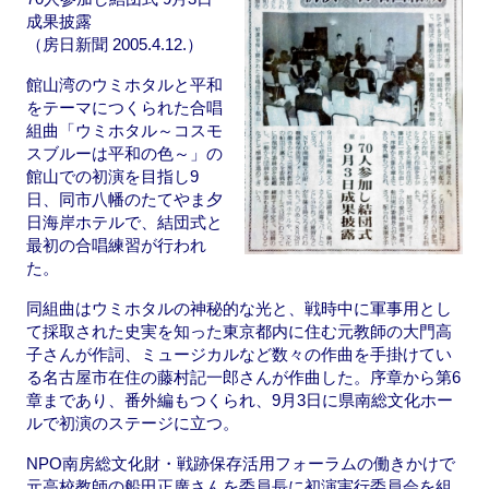
k
成果披露
（房日新聞 2005.4.12.）
館山湾のウミホタルと平和
をテーマにつくられた合唱
組曲「ウミホタル～コスモ
スブルーは平和の色～」の
館山での初演を目指し9
日、同市八幡のたてやま夕
日海岸ホテルで、結団式と
最初の合唱練習が行われ
た。
同組曲はウミホタルの神秘的な光と、戦時中に軍事用とし
て採取された史実を知った東京都内に住む元教師の大門高
子さんが作詞、ミュージカルなど数々の作曲を手掛けてい
る名古屋市在住の藤村記一郎さんが作曲した。序章から第6
章まであり、番外編もつくられ、9月3日に県南総文化ホー
ルで初演のステージに立つ。
NPO南房総文化財・戦跡保存活用フォーラムの働きかけで
元高校教師の船田正廣さんを委員長に初演実行委員会を組