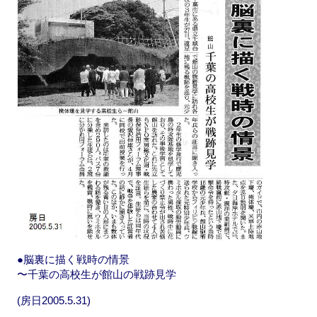
b
d
o
o
o
n
k
●脳裏に描く戦時の情景
〜千葉の高校生が館山の戦跡見学
(房日2005.5.31)