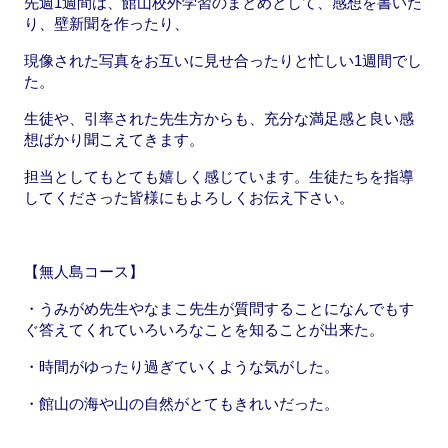
先週1週間は、館山校外学習のまとめとして、感想を書いた
k
り、壁新聞を作ったり、
現像された写真をお互いに見せ合ったりと忙しい1週間でし
た。
生徒や、引率された先生方からも、充分な満足感と良い感
想ばかり聞こえてきます。
担当としてもとても嬉しく感じています。生徒たちを指導
してくださった皆様にもよろしくお伝え下さい。
【無人島コース】
・うみがめ先生やなまこ先生が質問することになんでもす
ぐ答えてくれていろいろなことを知ることが出来た。
・時間がゆったり過ぎていくような気がした。
・館山の海や山の自然がとてもきれいだった。