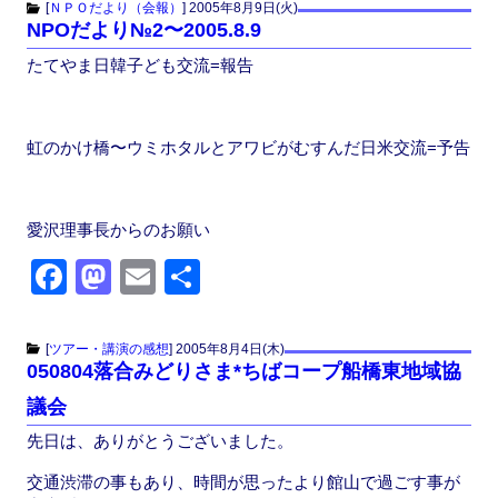
c
st
ail
[
ＮＰＯだより（会報）
]
2005年8月9日(火)
NPOだより№2〜2005.8.9
e
o
たてやま日韓子ども交流=報告
b
d
o
o
o
n
虹のかけ橋〜ウミホタルとアワビがむすんだ日米交流=予告
k
愛沢理事長からのお願い
F
M
E
共
a
a
m
有
c
st
ail
[
ツアー・講演の感想
]
2005年8月4日(木)
050804落合みどりさま*ちばコープ船橋東地域協
e
o
議会
b
d
先日は、ありがとうございました。
o
o
o
n
交通渋滞の事もあり、時間が思ったより館山で過ごす事が