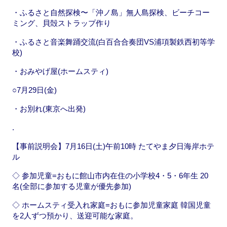
・ふるさと自然探検〜「沖ノ島」無人島探検、ビーチコー
ミング、貝殻ストラップ作り
・ふるさと音楽舞踊交流(白百合合奏団VS浦項製鉄西初等学
校)
・おみやげ屋(ホームスティ)
○7月29日(金)
・お別れ(東京へ出発)
.
【事前説明会】7月16日(土)午前10時 たてやま夕日海岸ホテ
ル
◇ 参加児童=おもに館山市内在住の小学校4・5・6年生 20
名(全部に参加する児童が優先参加)
◇ ホームスティ受入れ家庭=おもに参加児童家庭 韓国児童
を2人ずつ預かり、送迎可能な家庭。