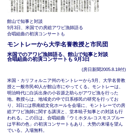
館山で知事と対談
9月3日、米国での房総アワビ漁師語る
合唱組曲の初演コンサートも
モントレーから大学名誉教授と市民団
米国でのアワビ漁師語る、館山で知事と対談
合唱組曲の初演コンサートも 9月3日
(房日新聞2005.8.18付)
米国・カリフォルニア州のモントレーから9月、大学名誉教
授と一般市民40人が館山市にやってくる。モントレーは、
明治時代に白浜出身の小谷源之助らがアワビ漁を行った
地。教授らは、地域史の中で日系移民の研究を行ってお
り、3日には県南総文化ホールを会場に、モントレーでの房
総アワビ漁師に関する講演と、堂本暁子知事との対談も行
われる。この日は、合唱組曲「ウミホタル-コスモスブルー
は平和の色」の初演コンサートもあり、大勢の来場を望ん
でいる。入場無料。