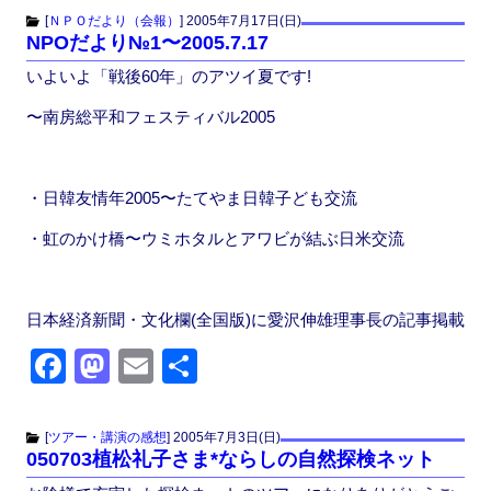
c
st
ail
[
ＮＰＯだより（会報）
]
2005年7月17日(日)
NPOだより№1〜2005.7.17
e
o
いよいよ「戦後60年」のアツイ夏です!
b
d
o
o
〜南房総平和フェスティバル2005
o
n
k
・日韓友情年2005〜たてやま日韓子ども交流
・虹のかけ橋〜ウミホタルとアワビが結ぶ日米交流
日本経済新聞・文化欄(全国版)に愛沢伸雄理事長の記事掲載
F
M
E
共
a
a
m
有
c
st
ail
[
ツアー・講演の感想
]
2005年7月3日(日)
050703植松礼子さま*ならしの自然探検ネット
e
o