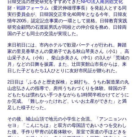
日韓交流の歴史研究をすすめてきた
NPO法人南房総文化
財・戦跡フォーラム
（愛沢伸雄理事長）を発起人とする同
実行委員会が、日韓国交正常化40周年となる今年、日韓友
情年2005」認定記念事業の一環として規格。日韓教育実践
研究会顧問の石渡延男氏が同校との仲介役を務め、日韓両
国の子ども同士の交流が実現した。
来日初日には、市内ホテルで歓迎パーティが行われ、舞踏
家の里見香華さんの愛弟子である秋山琴美さん（小1）、高
山采子さん（小6）、柴山歩美さん（中1）の3人が「荒城の
月」などの日舞を披露。また、辻田実館山市長からは、来
日した子どもたち1人ひとりに友好市民証が贈られた。
2日目は「ふるさと歴史探検」と銘打ち、うちわ製造業の丸
山忠弘さんの指導で、房州うちわづくりを体験。韓国の子
どもたちは慣れない手つきながらも1時間半程かけてどうに
か完成。「難しかったけれど、いいお土産ができた」と満
足した様子だった。
その後、城山山頂で地元の小学生と合流、「アンニョンハ
セヨ」「こんにちは」と双方の母国語であいさつを交わし
た後、手作り甲冑の試着体験や、茶室で茶道の手ほどきを