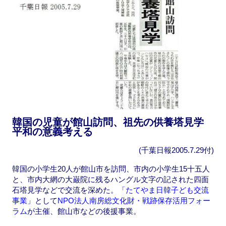
韓国の児童が館山訪問、祖先の供養塔見学
平和の意義考える
(千葉日報2005.7.29付)
韓国の小学生20人が館山市を訪問、市内の小学生15十五人
と、市内大網の大巌院に残るハングル文字の記された四面
石塔見学などで交流を深めた。
「たてやま日韓子ども交流
事業」
として
NPO法人南房総文化財・戦跡保存活用フォー
ラム
が主催、館山市などの後援事業。