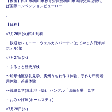
【後援】館山市/館山市教育委員会/館山市国際交流協会/ち
ば国際コンベンションビューロー
.
【日程】
○7月26日(火)館山到着
・歓迎セレモニー・ウェルカムパーティ(たてやま夕日海岸
ホテル泊)
○7月27日(水)
・ふるさと歴史探検
〜船形地区祭礼見学、房州うちわ作り体験、手作り甲冑着
用体験、茶道体験
〜戦跡見学(赤山地下壕)、ハングル「四面石塔」見学
・おみやげ屋(ホームスティ)
○7月28日(木)