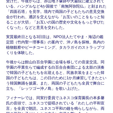
受けた。午後からは、赤山地下壕跡や大巌院に建立されて
いる、ハングルなど4か国後で「南無阿弥陀仏」と刻まれた
「四面石塔」を見学。境内で両国の子どもたちの意見交換
会が行われ、通訳を交えながら「お互いのことをもっと知
ることが大切」「お互いの国の歴史や文化をもっと学びた
くなった」などと意見を交わした。
実質最終日となる3日目は、NPO法人たてやま・海辺の鑑
定団（竹内聖一理事長）の案内で、沖ノ島を探検。島内の
植物観察やビーチコーミング、タカラガイのストラップづ
くりを体験した。
午後からは館山白百合学園に会場を移しての音楽交流。同
学園の卒業生らで編成する白百合合奏団による太鼓の演奏
で韓国の子どもたちを出迎えると、民族衣装をまとった韓
国の子どもたちは、この日のために1か月練習してきたとい
う韓国舞踊を披露。また、両国の子どもたち全員で舞台に
立ち、「レッツゴー沖ノ島」を歌い上げた。
フィナーレでは、同実行委員でユネスコ保育園長の本多馨
氏の音頭で、ユネスコで提唱されている「わたしの平和宣
言」を全員で朗読。ユネスコ平和の鐘を鳴らしながら、両