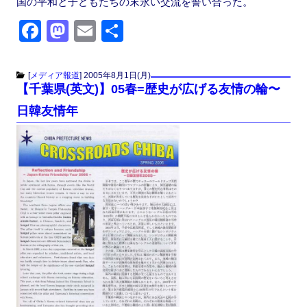
国の平和と子どもたちの末永い交流を誓い合った。
F
M
E
共
a
a
m
有
c
st
ail
[
メディア報道
]
2005年8月1日(月)
【千葉県(英文)】05春=歴史が広げる友情の輪〜
e
o
日韓友情年
b
d
o
o
o
n
k