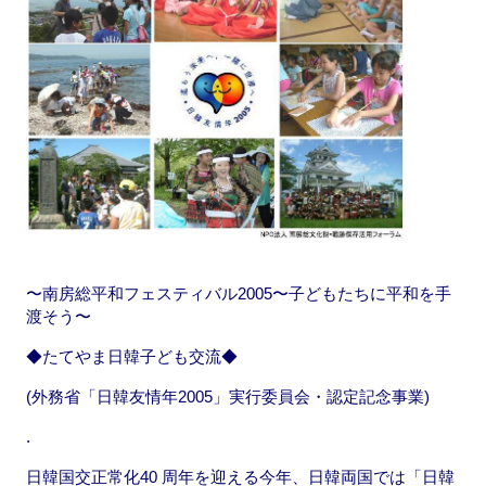
o
n
k
〜南房総平和フェスティバル2005〜子どもたちに平和を手
渡そう〜
◆たてやま日韓子ども交流◆
(外務省「日韓友情年2005」実行委員会・認定記念事業)
.
日韓国交正常化40 周年を迎える今年、日韓両国では「日韓