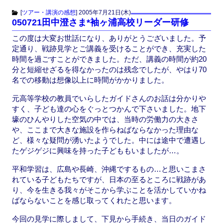
c
st
ail
[
ツアー・講演の感想
]
2005年7月21日(木)
050721田中澄さま*袖ヶ浦高校リーダー研修
e
o
この度は大変お世話になり、ありがとうございました。予
b
d
定通り、戦跡見学とご講義を受けることができ、充実した
o
o
時間を過ごすことができました。ただ、講義の時間が約20
分と短縮せざるを得なかったのは残念でしたが、やはり70
o
n
名での移動は想像以上に時間がかかりました。
k
元高等学校の教員でいらしたガイドさんのお話は分かりや
すく、子ども達の心をぐっとつかんで下さいました。地下
壕のひんやりした空気の中では、当時の労働力の大きさ
や、ここまで大きな施設を作らねばならなかった理由な
ど、様々な疑問が湧いたようでした。中には途中で遭遇し
たゲジゲジに興味を持った子どももいましたが…。
平和学習は、広島や長崎、沖縄でするもの…と思いこまさ
れている子どもたちですが、日本の至るところに戦跡があ
り、今を生きる我々がそこから学ぶことを活かしていかね
ばならないことを感じ取ってくれたと思います。
今回の見学に際しまして、下見から手続き、当日のガイド