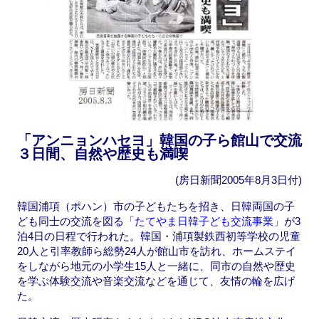
「アンニョンハセヨ」韓国の子ら館山で交流
３日間、自然や歴史も満喫
(房日新聞2005年8月3日付)
韓国浦項（ポハン）市の子どもたちを招き、日韓両国の子
ども同士の交流を図る
「たてやま日韓子ども交流事業」
が3
泊4日の日程で行われた。韓国・浦項製鉄西初等学校の児童
20人と引率教師ら総勢24人が館山市を訪れ、ホームステイ
をしながら地元の小学生15人と一緒に、同市の自然や歴史
を学ぶ体験交流や音楽交流などを通じて、友情の輪を広げ
た。