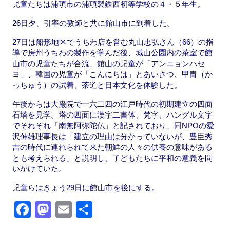
児童たちは浦項市の浦項製鉄西初等学校の４・５年生。
26日夕、引率の教師と共に館山市に到着した。
27日は船形地区でうちわ店を営む丸山忠弘さん（66）の指
導で房州うちわの製作を学んだ後、城山公園内の茶室で館
山市の児童たちが合流、館山の児童が「アンニョンハセ
ヨ」、韓国の児童が「こんにちは」とあいさつ、甲冑（か
っちゅう）の試着、茶道と日本文化を体験した。
午後からは大巌院で一六二四の江戸時代の初期建立の四面
石塔を見学。塔の四面に漢字二書体、梵字、ハングル文字
でそれぞれ「南無阿弥陀仏」と記されており、同NPOの愛
沢伸雄理事長は「建立の理由は分かっていないが、豊臣秀
吉の時代に連れられて来た朝鮮の人々の供養の意味がある
とも考えられる」と説明し、子どもたちに平和の意義を問
いかけていた。
児童らはきょう29日に館山市を後にする。
F
M
E
共
a
a
m
有