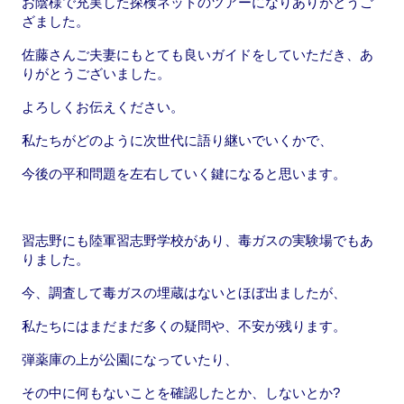
お陰様で充実した探検ネットのツアーになりありがとうご
b
d
ざました。
o
o
佐藤さんご夫妻にもとても良いガイドをしていただき、あ
o
n
りがとうございました。
k
よろしくお伝えください。
私たちがどのように次世代に語り継いでいくかで、
今後の平和問題を左右していく鍵になると思います。
習志野にも陸軍習志野学校があり、毒ガスの実験場でもあ
りました。
今、調査して毒ガスの埋蔵はないとほぼ出ましたが、
私たちにはまだまだ多くの疑問や、不安が残ります。
弾薬庫の上が公園になっていたり、
その中に何もないことを確認したとか、しないとか?