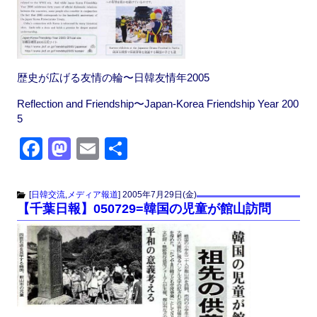
歴史が広げる友情の輪〜日韓友情年2005
Reflection and Friendship〜Japan-Korea Friendship Year 200
5
F
M
E
共
a
a
m
有
c
st
ail
[
日韓交流
,
メディア報道
]
2005年7月29日(金)
【千葉日報】050729=韓国の児童が館山訪問
e
o
b
d
o
o
o
n
k