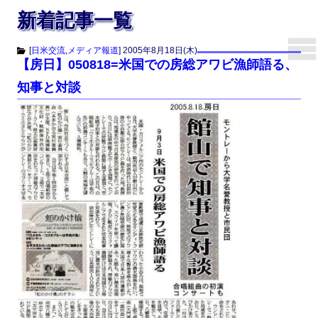
新着記事一覧
[
日米交流
,
メディア報道
]
2005年8月18日(木)
【房日】050818=米国での房総アワビ漁師語る、
知事と対談