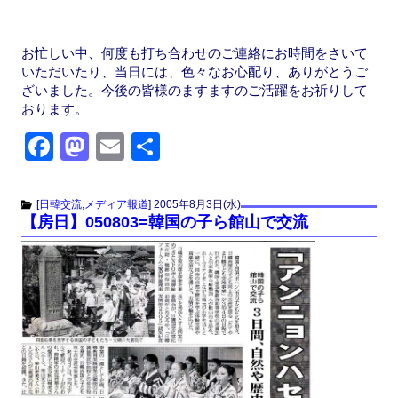
お忙しい中、何度も打ち合わせのご連絡にお時間をさいて
いただいたり、当日には、色々なお心配り、ありがとうご
ざいました。今後の皆様のますますのご活躍をお祈りして
おります。
F
M
E
共
a
a
m
有
c
st
ail
[
日韓交流
,
メディア報道
]
2005年8月3日(水)
【房日】050803=韓国の子ら館山で交流
e
o
b
d
o
o
o
n
k