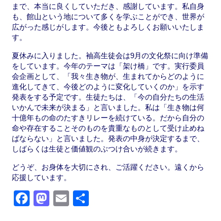
まで、本当に良くしていただき、感謝しています。私自身
も、館山という地について多くを学ぶことができ、世界が
広がった感じがします。今後ともよろしくお願いいたしま
す。
夏休みに入りました。袖高生徒会は9月の文化祭に向け準備
をしています。今年のテーマは「架け橋」です。実行委員
会企画として、「我々生き物が、生まれてからどのように
進化してきて、今後どのように変化していくのか」を示す
発表をする予定です。生徒たちは、「今の自分たちの生活
いかんで未来が決まる」と言いました。私は「生き物は何
十億年もの命のたすきリレーを続けている。だから自分の
命や存在することそのものを貴重なものとして受け止めね
ばならない」と言いました。発表の中身が決定するまで、
しばらくは生徒と価値観のぶつけ合いが続きます。
どうぞ、お身体を大切にされ、ご活躍ください。遠くから
応援しています。
F
M
E
共
a
a
m
有