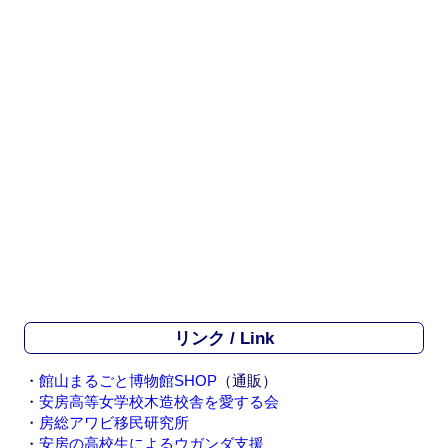
リンク / Link
・
館山まるごと博物館SHOP
（通販）
・
安房高等女学校木造校舎を愛する会
・
房総アワビ移民研究所
・
安房の高校生によるウガンダ支援