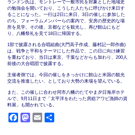
ランドン氏は、モントレーで一般市民を対象とした地域史
の勉強会を開いており、こうした人たちに呼びかけ来日す
ることになった。一行は2日に来日、3日の催しに参加した
のち、フォーラムメンバーらの案内で、安房の歴史的な場
所を見学。その後、京都などを観光し、再び館山にもど
り、八幡祭礼を見て18日に帰国する。
1部で披露される合唱組曲(大門高子作成、藤村記一郎作曲)
は、戦争と平和をテーマにした作品で、この日に向け練習
を重ねており、当日は東京、千葉などからも加わり、200人
前後の大合唱団で披露する。
主催者側では、今回の催しをきっかけに館山と米国の観光
交流を推進したい、としており大勢の来場を望んでいる。
また、この催しに合わせ同市八幡のたてやま夕日海岸ホテ
ルで、9月11日まで「太平洋をわたった房総アワビ漁師の資
料展」も開かれている。
F
M
E
共
a
a
m
有