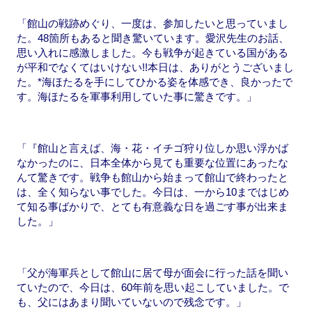
「館山の戦跡めぐり、一度は、参加したいと思っていまし
た。48箇所もあると聞き驚いています。愛沢先生のお話、
思い入れに感激しました。今も戦争が起きている国がある
が平和でなくてはいけない!!本日は、ありがとうございまし
た。*海ほたるを手にしてひかる姿を体感でき、良かったで
す。海ほたるを軍事利用していた事に驚きです。」
「『館山と言えば、海・花・イチゴ狩り位しか思い浮かば
なかったのに、日本全体から見ても重要な位置にあったな
んて驚きです。戦争も館山から始まって館山で終わったと
は、全く知らない事でした。今日は、一から10まではじめ
て知る事ばかりで、とても有意義な日を過ごす事が出来ま
した。」
「父が海軍兵として館山に居て母が面会に行った話を聞い
ていたので、今日は、60年前を思い起こしていました。で
も、父にはあまり聞いていないので残念です。」