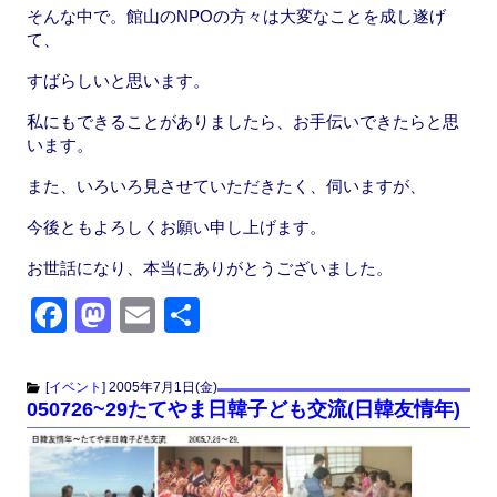
そんな中で。館山のNPOの方々は大変なことを成し遂げ
て、
すばらしいと思います。
私にもできることがありましたら、お手伝いできたらと思
います。
また、いろいろ見させていただきたく、伺いますが、
今後ともよろしくお願い申し上げます。
お世話になり、本当にありがとうございました。
F
M
E
共
a
a
m
有
c
st
ail
[
イベント
]
2005年7月1日(金)
050726~29たてやま日韓子ども交流(日韓友情年)
e
o
b
d
o
o