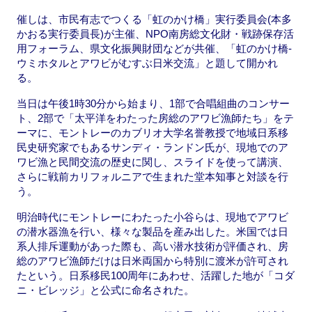
催しは、市民有志でつくる「虹のかけ橋」実行委員会(本多
かおる実行委員長)が主催、NPO南房総文化財・戦跡保存活
用フォーラム、県文化振興財団などが共催、「虹のかけ橋-
ウミホタルとアワビがむすぶ日米交流」と題して開かれ
る。
当日は午後1時30分から始まり、1部で合唱組曲のコンサー
ト、2部で「太平洋をわたった房総のアワビ漁師たち」をテ
ーマに、モントレーのカブリオ大学名誉教授で地域日系移
民史研究家でもあるサンディ・ランドン氏が、現地でのア
ワビ漁と民間交流の歴史に関し、スライドを使って講演、
さらに戦前カリフォルニアで生まれた堂本知事と対談を行
う。
明治時代にモントレーにわたった小谷らは、現地でアワビ
の潜水器漁を行い、様々な製品を産み出した。米国では日
系人排斥運動があった際も、高い潜水技術が評価され、房
総のアワビ漁師だけは日米両国から特別に渡米が許可され
たという。日系移民100周年にあわせ、活躍した地が「コダ
ニ・ビレッジ」と公式に命名された。