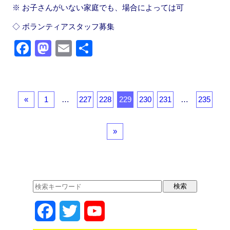
※ お子さんがいない家庭でも、場合によっては可
◇ ボランティアスタッフ募集
F
M
E
共
a
a
m
有
c
st
ail
e
o
«
1
…
227
228
229
230
231
…
235
b
d
o
o
»
o
n
k
F
T
Y