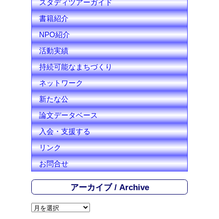
スタディツアーガイド
l
書籍紹介
NPO紹介
活動実績
持続可能なまちづくり
ネットワーク
新たな公
論文データベース
入会・支援する
リンク
お問合せ
アーカイブ / Archive
ア
ー