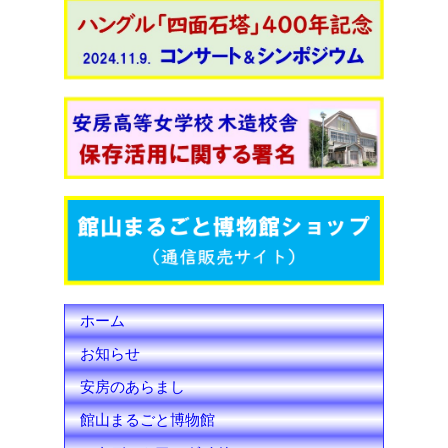
a
w
o
c
i
u
e
t
T
b
t
u
o
e
b
o
r
e
k
C
h
ホーム
a
お知らせ
n
安房のあらまし
n
館山まるごと博物館
e