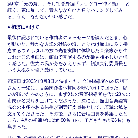
第6章『光の海』、そして番外編『レッツゴー沖ノ島』…と
続く。家に帰って、素人ながらひと通りハミングしてみ
る。うん、なかなかいい感じだ。
● 初演に向けて
最後に記されている作曲者のメッセージを読んだとき、心
が動いた。静かな入江の砂浜の海、とりわけ館山に多く棲
息するウミホタルの放つ光を実際に体験した音楽家から生
まれたこの名曲は、館山で初演するのが最も相応しいと強
く感じた。微力の我が身をかえりみず、初演実行委員長と
いう大役をお引き受けしていた。
初演日は2005年9月3日と決まった。合唱指導者の本橋朋子
さんと一緒に、音楽関係者へ賛同を呼びかけて回った。願
いが届いたかのように、まず9名の音楽指導者を含む23名の
市民が名乗りを上げてくださった。次には、館山音楽鑑賞
協会の本多かおる先生が副実行委員長として、若輩の私を
支えてくださった。その後、さらに合唱団員を募集したと
ころ、4月の初練習には約80名（内、子どもたちが26名）も
集まった。
月に2回の練習のたびに知らない顔が増え、現在108名にな