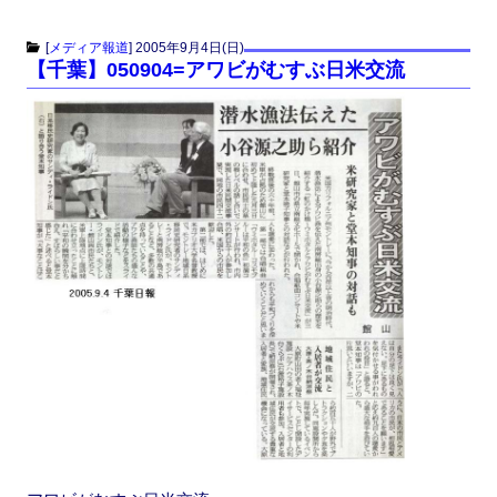
a
a
m
有
c
st
ail
[
メディア報道
]
2005年9月4日(日)
【千葉】050904=アワビがむすぶ日米交流
e
o
b
d
o
o
o
n
k