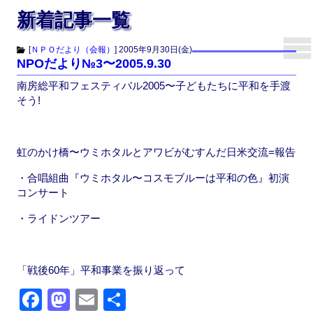
新着記事一覧
[
ＮＰＯだより（会報）
]
2005年9月30日(金)
NPOだより№3〜2005.9.30
南房総平和フェスティバル2005〜子どもたちに平和を手渡
そう!
虹のかけ橋〜ウミホタルとアワビがむすんだ日米交流=報告
・合唱組曲『ウミホタル〜コスモブルーは平和の色』初演
コンサート
・ライドンツアー
「戦後60年」平和事業を振り返って
F
M
E
共