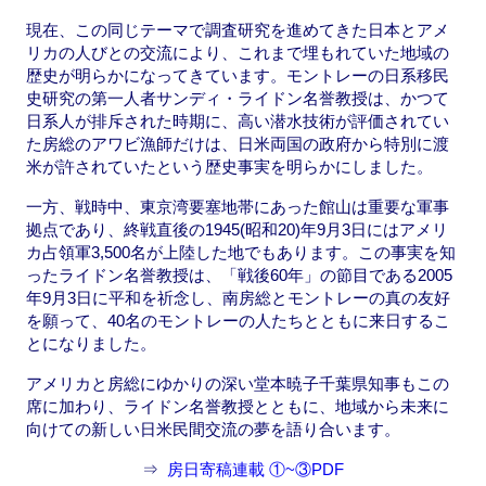
現在、この同じテーマで調査研究を進めてきた日本とアメ
リカの人びとの交流により、これまで埋もれていた地域の
歴史が明らかになってきています。モントレーの日系移民
史研究の第一人者サンディ・ライドン名誉教授は、かつて
日系人が排斥された時期に、高い潜水技術が評価されてい
た房総のアワビ漁師だけは、日米両国の政府から特別に渡
米が許されていたという歴史事実を明らかにしました。
一方、戦時中、東京湾要塞地帯にあった館山は重要な軍事
拠点であり、終戦直後の1945(昭和20)年9月3日にはアメリ
カ占領軍3,500名が上陸した地でもあります。この事実を知
ったライドン名誉教授は、「戦後60年」の節目である2005
年9月3日に平和を祈念し、南房総とモントレーの真の友好
を願って、40名のモントレーの人たちとともに来日するこ
とになりました。
アメリカと房総にゆかりの深い堂本暁子千葉県知事もこの
席に加わり、ライドン名誉教授とともに、地域から未来に
向けての新しい日米民間交流の夢を語り合います。
⇒
房日寄稿連載 ①~③PDF