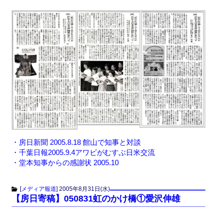
・
房日新聞 2005.8.18 館山で知事と対談
・
千葉日報2005.9.4アワビがむすぶ日米交流
・
堂本知事からの感謝状 2005.10
[
メディア報道
]
2005年8月31日(水)
【房日寄稿】050831虹のかけ橋①愛沢伸雄