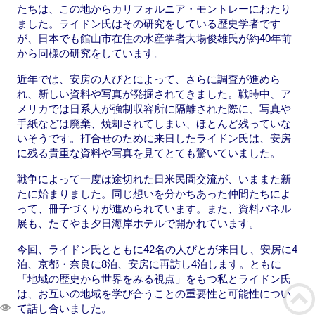
たちは、この地からカリフォルニア・モントレーにわたり
ました。ライドン氏はその研究をしている歴史学者です
が、日本でも館山市在住の水産学者大場俊雄氏が約40年前
から同様の研究をしています。
近年では、安房の人びとによって、さらに調査が進めら
れ、新しい資料や写真が発掘されてきました。戦時中、ア
メリカでは日系人が強制収容所に隔離された際に、写真や
手紙などは廃棄、焼却されてしまい、ほとんど残っていな
いそうです。打合せのために来日したライドン氏は、安房
に残る貴重な資料や写真を見てとても驚いていました。
戦争によって一度は途切れた日米民間交流が、いままた新
たに始まりました。同じ想いを分かちあった仲間たちによ
って、冊子づくりが進められています。また、資料パネル
展も、たてやま夕日海岸ホテルで開かれています。
今回、ライドン氏とともに42名の人びとが来日し、安房に4
泊、京都・奈良に8泊、安房に再訪し4泊します。ともに
「地域の歴史から世界をみる視点」をもつ私とライドン氏
は、お互いの地域を学び合うことの重要性と可能性につい
て話し合いました。