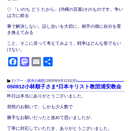
◇ 「いのち どう たから」(沖縄の言葉)そのものです。争い
は力に頼る
事で解決しない。話し合いを大切に。相手の側に自分を置
き換えてみる
こと、そこに戻って考えてみよう。戦争はどんな形でもい
けない。
F
M
E
共
a
a
m
有
c
st
ail
[
ツアー・講演の感想
]
2005年9月12日(月)
050912小林順子さま*日本キリスト教団浦安教会
e
o
昨日は本当にありがとうございました。
b
d
o
o
突然のお願いで、しかも少人数で
o
n
勝手なお願いだったと改めて思いましたが、
k
丁寧に対応していただき、ありがとうございました。