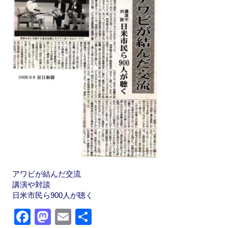
o
o
o
n
k
アワビが結んだ交流
講演や対談
日米市民ら900人が聴く
F
M
E
共