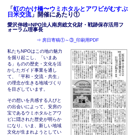
「
虹のかけ橋〜ウミホタルとアワビがむすぶ
日米交流
」開催にあたり①
愛沢伸雄=NPO法人南房総文化財・戦跡保存活用フ
ォーラム理事長
⇒ 房日寄稿①～③_印刷用PDF
私たちNPOはこの地の魅力
を掘り起こし、「いまあ
る」ものの歴史・文化を活
かしたガイド事業を通し
て、「平和・交流・共生」
の理念が生きる地域づくり
を目ざしています。
その想いを共感する人びと
の出会いによって、安房の
宝であるウミホタルとアワ
ビに隠された歴史が明らか
になり、いま、新しい地域
文化が生まれようとしてい