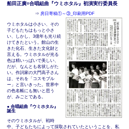
船田正廣=合唱組曲『ウミホタル』初演実行委員長
k
⇒
房日寄稿①～③_印刷用PDF
ウミホタルは小さい、その
子どもたちはもっと小さ
い、しかし、3億年も光り続
けてきたという。館山の生
きた化石、生きた文化財と
言える。ウミホタルが光る
色は精いっぱいで美しい、
だが、なんとも名状しがた
い。作詞家の大門高子さん
は、それを「コスモブル
ー」と言いきった。世界中
の色名帳にも無いと思う
が、みごとである。
● 合唱組曲『ウミホタル』
誕生
そのウミホタルが、戦時
中、子どもたちによって採取されていたということを、私