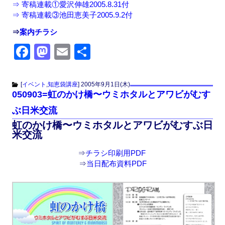
⇒ 寄稿連載①愛沢伸雄2005.8.31付
⇒ 寄稿連載③池田恵美子2005.9.2付
⇒
案内チラシ
F
M
E
共
a
a
m
有
c
st
ail
[
イベント
,
知恵袋講座
]
2005年9月1日(木)
050903=虹のかけ橋〜ウミホタルとアワビがむす
e
o
ぶ日米交流
b
d
虹のかけ橋〜ウミホタルとアワビがむすぶ日
o
o
米交流
o
n
⇒
チラシ印刷用PDF
k
⇒
当日配布資料PDF