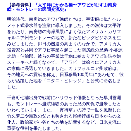
【参考資料】
『太平洋にかかる橋〜アワビがむすぶ南房
総・モントレーの民間交流史』
明治時代、南房総のアワビ漁師たちは、宇宙服に似たヘル
メット式潜水器を漁業に導入しました。その漁法は太平洋
をわたり、南房総の海岸風景によく似たアメリカ・カリフ
ォルニア州モントレーの地で、新たなビッグビジネスを生
みだしました。排日の機運の高まりのなかで、アメリカ人
投資家と共同でアワビ事業を起こした南房総の兄弟-小谷源
之助・仲治郎。彼らの事業は干鮑に始まりアワビ缶詰や鮑
ステーキへと続くなかで、「アワビ」は徐々にアメリカ人
の家庭に浸透していきました。カリフォルニア州政府は、
その地元への貢献を称え、日系移民100周年にあわせて、彼
らが活躍した地を「コダニ・ビレッジ」と公式に命名しま
した。
千倉町七浦出身で戦前にハリウッド俳優となった早川雪洲
も、モントレーへ渡航経験のあった兄の関係で渡米したと
いわれています。また、「宵待草」の詩で一世を風靡した
竹久夢二や憲政の父とも称される尾崎行雄ら日本からの文
化人、政治家が小谷たちの地を訪問するなど、日米交流に
重要な役割を果たしました。