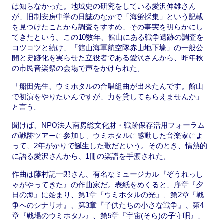
は知らなかった。地域史の研究をしている愛沢伸雄さん
が、旧制安房中学の日誌のなかで「海蛍採集」という記載
を見つけたことから調査をすすめ、その事実を明らかにし
てきたという。この10数年、館山にある戦争遺跡の調査を
コツコツと続け、「館山海軍航空隊赤山地下壕」の一般公
開と史跡化を実らせた立役者である愛沢さんから、昨年秋
の市民音楽祭の会場で声をかけられた。
「船田先生、ウミホタルの合唱組曲が出来たんです。館山
で初演をやりたいんですが、力を貸してもらえませんか」
と言う。
聞けば、NPO法人南房総文化財・戦跡保存活用フォーラム
の戦跡ツアーに参加し、ウミホタルに感動した音楽家によ
って、2年がかりで誕生した歌だという。そのとき、情熱的
に語る愛沢さんから、1冊の楽譜を手渡された。
作曲は藤村記一郎さん、有名なミュージカル『ぞうれっし
ゃがやってきた』の作曲家だ。表紙をめくると、序章『夕
日の海』に始まり、第1章『ウミホタルの光』、第2章『戦
争へのシナリオ』、第3章『子供たちの小さな戦争』、第4
章『戦場のウミホタル』、第5章『宇宙(そら)の子守唄』、