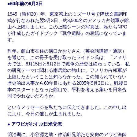
●60年前の9月3日
1945（昭和20）年、東京湾上のミズーリ号で降伏文書調印
式が行なわれた翌9月3日、約3,500名のアメリカ占領軍が館
山へ上陸しました。この上陸シーンの写真は、私たちNPO
が作成したガイドブック『戦争遺跡』の表紙になっていま
す。
昨年、館山市在住の溝口かおりさん（英会話講師・通訳）
を通じて、この冊子を受け取ったライドン氏は、「アメリ
カでは、8月15日と9月2日で戦争の歴史は終わっている。私
の研究テーマに関わる南房総の館山に、アメリカ占領軍が
上陸したということは知らなかった。この知られていない
歴史的出来事から60年目にあたる2005年9月3日に、戦後日
本のスタートとなった館山で、平和を考える集いを日米合
同でやれないだろうか」
というメッセージを私たちに伝えてきました。この申し出
により、今日の催しが生まれました。
● アワビがむすぶ日米交流
明治期に、小谷源之助・仲治郎兄弟たち安房のアワビ漁師