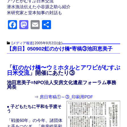
アワビがむすぶ日米交流
潜水漁法伝えた小谷源之助ら紹介
米研究家と堂本知事の対話も
F
M
E
共
a
a
m
有
c
st
ail
[
メディア報道
]
2005年9月2日(金)
【房日】050902虹のかけ橋*寄稿③池田恵美子
e
o
b
d
「
虹のかけ橋〜ウミホタルとアワビがむすぶ
o
o
日米交流
」開催にあたり③
o
n
池田恵美子=NPO法人安房文化遺産フォーラム事務
k
局長
⇒
房日寄稿①～③_印刷用PDF
● 子どもたちに平和を手渡そ
う
「戦後60年」の今年、諸団体
と手をつなぎ、「南房総平和