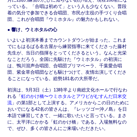
っている。「合唱は初めて」という人も少なくない。普段
着の気分で参加できる合唱団、市民が主役の手づくり合唱
団、これが合唱団『ウミホタル』の魅力かもしれない。
● 響け、ウミホタルの心
いよいよ初演本番までカウントダウンが始まった。これま
でにもはるばる名古屋から練習指導に来てくださった藤村
先生が、当日の指揮をとってくださるという。なんと光栄
なことだろう。全国に先駆けた『ウミホタル』の初演に
は、鴨川混声合唱団、合唱団プリマベーラ、千葉愛合唱
団、紫金草合唱団なども駆けつけて、友情出演してくださ
ることになっている。総勢181名の大所帯だ。
初演は、9月3日（土）13時半より南総文化ホールで行なわ
れる「
虹のかけ橋〜ウミホタルとアワビがむすんだ日米交
流
」の第1部として上演する。アメリカからこの日のために
おいでになる42名の皆さんは、『レッツゴー沖ノ島』を日
本語で練習してきて、一緒に歌いたいと言っている。まさ
に、太平洋にかかる「虹のかけ橋」である。入場無料なの
で、ぜひ、多くの皆さんにご来場いただきたい。