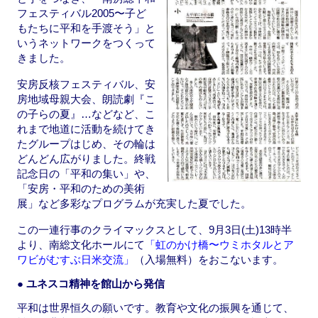
フェスティバル2005〜子ど
もたちに平和を手渡そう」と
いうネットワークをつくって
きました。
安房反核フェスティバル、安
房地域母親大会、朗読劇『こ
の子らの夏』…などなど、こ
れまで地道に活動を続けてき
たグループはじめ、その輪は
どんどん広がりました。終戦
記念日の「平和の集い」や、
「安房・平和のための美術
展」など多彩なプログラムが充実した夏でした。
この一連行事のクライマックスとして、9月3日(土)13時半
より、南総文化ホールにて
「虹のかけ橋〜ウミホタルとア
ワビがむすぶ日米交流」
（入場無料）をおこないます。
● ユネスコ精神を館山から発信
平和は世界恒久の願いです。教育や文化の振興を通じて、