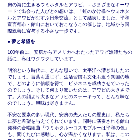
房の海に生きるウミホタルとアワビ。…さまざまなキーワ
ードで出会った人びとの想いは、「虹のかけ橋〜ウミホタ
ルとアワビがむすぶ日米交流」として結実しました。平和
宣言都市・館山においておこなうこの催しは、地域から国
際親善に寄与する小さな一歩です。
● 夢と希望を
100年前に、安房からアメリカへわたったアワビ漁師たちの
話に、私はワクワクしています。
明治という時代に、どんな思いで、太平洋へ漕ぎ出したの
でしょう。言葉も通じず、生活習慣も文化も違う異国の地
で、どのように信頼を得て、ビジネスを成功させていった
のでしょう。そして何より驚いたのは、アワビの大きさで
す。人の顔より大きなアワビのステーキって、どんな味な
のでしょう。興味は尽きません。
不安な要素の多い現代、安房の先人たちの歴史は、私たち
に夢と希望を与えてくれています。同時に演奏される館山
発祥の合唱組曲『ウミホタル〜コスモブルーは平和の色』
も、聞くたびに感動し、心が温かくなります。私は、この