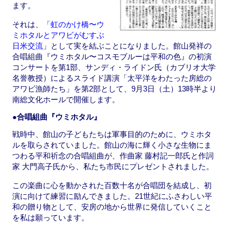
ます。
それは、「
虹のかけ橋〜ウ
ミホタルとアワビがむすぶ
日米交流
」として実を結ぶことになりました。館山発祥の
合唱組曲『ウミホタル〜コスモブルーは平和の色』の初演
コンサートを第1部、サンディ・ライドン氏（カブリオ大学
名誉教授）によるスライド講演「太平洋をわたった房総の
アワビ漁師たち」を第2部として、9月3日（土）13時半より
南総文化ホールで開催します。
●合唱組曲『ウミホタル』
戦時中、館山の子どもたちは軍事目的のために、ウミホタ
ルを取らされていました。館山の海に輝く小さな生物にま
つわる平和祈念の合唱組曲が、作曲家 藤村記一郎氏と作詞
家 大門高子氏から、私たち市民にプレゼントされました。
この楽曲に心を動かされた百数十名が合唱団を結成し、初
演に向けて練習に励んできました。21世紀にふさわしい平
和の贈り物として、安房の地から世界に発信していくこと
を私は願っています。