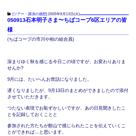
a
a
m
有
c
st
ail
[
ツアー・講演の感想
]
2005年9月13日(火)
050913石本明子さま〜ちばコープ6区エリアの皆
e
o
様
b
d
(ちばコープの市川や柏の組合員)
o
o
o
n
k
深まりゆく秋を感じる今日この頃ですが、お変わりありま
せんか?
9月には、たいへんお世話になりました。
遅くなりましたが、9月13日のまとめができましたので添付
させていただきます。
つたない表現でお恥ずかしいですが、あの日見聞きしたこ
とを記録しておくことと
参加された方たちが館山で感じられたことを伝えていくこ
とができれば…と思います。