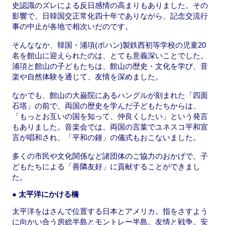
史認識のズレによる反日感情の高まりもありました。その
影響で、日韓国交正常化四十年でありながら、記念交流行
事の中止が各地で相次いだのです。
そんななか、韓国・浦項(ポハン)製鉄西初等学校の児童20
名を館山に迎えられたのは、とても意義深いことでした。
浦項と館山の子どもたちは、館山の歴史・文化を学び、音
楽や自然体験を通じて、友情を深めました。
なかでも、館山の大巌院にあるハングルが刻まれた「四面
石塔」の前で、両国の歴史を学んだ子どもたちからは、
「もっとお互いの国を知って、仲良くしたい」という発言
もありました。音楽会では、両国の言葉でユネスコ平和宣
言が唱和され、「平和の鐘」の儀式もおこないました。
多くの市民や文化関係など諸団体のご協力のおかげで、子
どもたちによる「善隣友好」に貢献することができまし
た。
● 太平洋にかける橋
太平洋をはさんで位置する日本とアメリカ。指をさすよう
に向かい合う房総半島とモントレー半島。友情と戦争。安