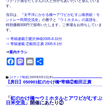
ワクワク感をたくさんの人と分かちあいたいと望んでいま
す。
当日は、
『太平洋にかかる橋〜アワビがむすぶ南房総・モ
ントレー民間交流史』
の冊子と
『ウミホタル』の楽譜
を、
特別価格500円で頒布いたします。ご来場をお待ちしていま
す。
⇒ 寄稿連載①愛沢伸雄2005.8.31付
⇒ 寄稿連載 ②船田正廣 2005.9.1付
⇒
案内チラシ
F
M
E
共
a
a
m
有
c
st
ail
[
メディア報道
]
2005年9月1日(木)
【房日】050901虹のかけ橋*寄稿②船田正廣
e
o
b
d
「
虹のかけ橋〜ウミホタルとアワビがむすぶ
o
o
日米交流
」開催にあたり②
o
n