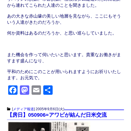
から連れてこられた人達のことを聞きました。
あの大きな赤山壕の美しい地層を見ながら、ここにもそう
いう人達がきたのだろうか、
何か資料はあるのだろうか、と思い巡らしていました。
また機会を作って伺いたいと思います。貴重なお働きがま
すます盛んになり、
平和のためにこのことが用いられますようにお祈りいたし
ます。お元気で。
F
M
E
共
a
a
m
有
c
st
ail
[
メディア報道
]
2005年9月6日(火)
【房日】050906=アワビが結んだ日米交流
e
o
b
d