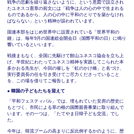
戦争の悲劇を繰り返さないように、という意図で設立され
たユネスコ憲章の前文には「戦争は人の心の中で生まれる
ものであるから、人の心の中に平和のとりでを築かなけれ
ばならない」という精神が謳われています。
国連本部をはじめ世界中に設置されている「世界平和の
鐘」は、毎年9月の国連総会開会日（国際平和の日）に鳴り
響いているといいます。
戦後まもなく、全国に先駆けて館山ユネスコ協会を立ち上
げ、半世紀にわたってユネスコ精神を実践してこられた本
多かおる先生が、今回の催しを「虹のかけ橋」と名づけ、
実行委員長の任を引き受けてご尽力くださっていること
を、この場を借りてご報告します。
● 韓国の子どもたちを迎えて
「平和フェスティバル」では、埋もれていた安房の歴史に
もとづく、市民による草の根の国際親善事業に取り組んで
います。その一つは、「たてやま日韓子ども交流」でし
た。
今年は、韓流ブームの高まりに反比例するかのように、歴