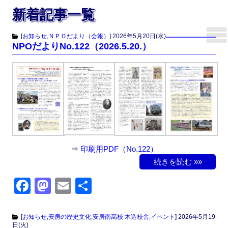
新着記事一覧
[
お知らせ
,
ＮＰＯだより（会報）
]
2026年5月20日(水)
NPOだよりNo.122（2026.5.20.）
⇒
印刷用PDF（No.122）
続きを読む »»
F
M
E
共
a
a
m
有
c
st
ail
[
お知らせ
,
安房の歴史文化
,
安房南高校 木造校舎
,
イベント
]
2026年5月19
日(火)