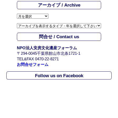
アーカイブ / Archive
ア
ー
カ
イ
問合せ / Contact us
ブ
/
NPO法人安房文化遺産フォーラム
A
〒294-0045千葉県館山市北条1721-1
r
TEL&FAX 0470-22-8271
c
お問合せフォーム
h
i
Follow us on Facebook
v
e