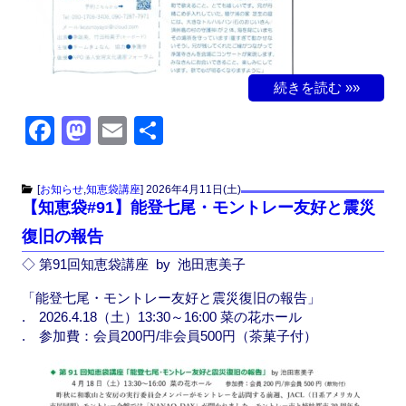
続きを読む »»
F
M
E
共
a
a
m
有
c
st
ail
[
お知らせ
,
知恵袋講座
]
2026年4月11日(土)
【知恵袋#91】能登七尾・モントレー友好と震災
e
o
復旧の報告
b
d
◇ 第91回知恵袋講座 by 池田恵美子
o
o
o
n
「能登七尾・モントレー友好と震災復旧の報告」
. 2026.4.18（土）13:30～16:00 菜の花ホール
k
. 参加費：会員200円/非会員500円（茶菓子付）