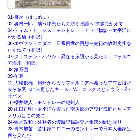
01-
目次
（はじめに）
02-
奥村一郎：舫う移民たちの紡ぐ物語へ 挨拶にかえて
04-
ティム・トーマス：モントレー・アワビ物語～太平洋に
かかる橋（和訳）
06-
エヴァン・コダニ：日系四世の回想～先祖の故郷房州を
たずねて（和訳）
07-
クリステン・ハヤシ：異なる岸辺から見たカリフォルニ
ア海岸（和訳）
08-
家系図
09-
年表
12-
大場俊雄：房州からカリフォルニアへ渡ったアワビ潜水
夫らを調べに来房したキース・W・コックスとチウラ・Z・
オバタ
16-
櫻井敬人：モントレーの紀州人
20-
山口正明：太平洋を渡った南房総のアワビ漁師たち～ア
メリカはこの先に
…！
24-
鈴木政和：外務省の渡航記録調査と集落の聞き取り
28-
青木加苗：芸術家コロニーのモントレーで日本人画家は
何を見たか