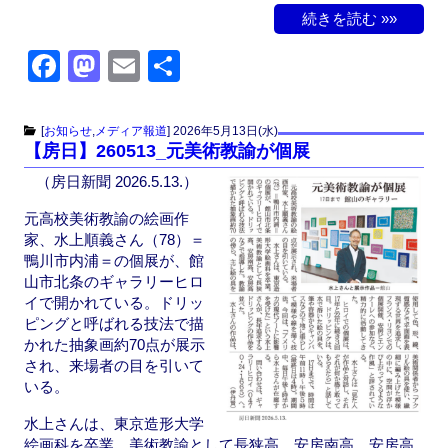
続きを読む »»
F
M
E
共
a
a
m
有
c
st
ail
[
お知らせ
,
メディア報道
]
2026年5月13日(水)
【房日】260513_元美術教諭が個展
e
o
（房日新聞 2026.5.13.）
b
d
o
o
元高校美術教諭の絵画作
家、水上順義さん（78）＝
o
n
鴨川市内浦＝の個展が、館
k
山市北条のギャラリーヒロ
イで開かれている。ドリッ
ピングと呼ばれる技法で描
かれた抽象画約70点が展示
され、来場者の目を引いて
いる。
水上さんは、東京造形大学
絵画科を卒業。美術教諭として長狭高、安房南高、安房高