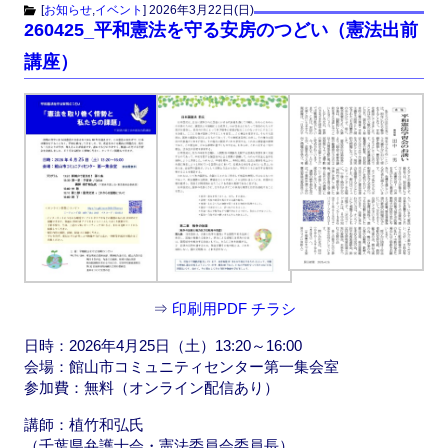
c
st
ail
[
お知らせ
,
イベント
]
2026年3月22日(日)
260425_平和憲法を守る安房のつどい（憲法出前
e
o
講座）
b
d
o
o
o
n
k
⇒
印刷用PDF チラシ
日時：2026年4月25日（土）13:20～16:00
会場：館山市コミュニティセンター第一集会室
参加費：無料（オンライン配信あり）
講師：植竹和弘氏
（千葉県弁護士会・憲法委員会委員長）