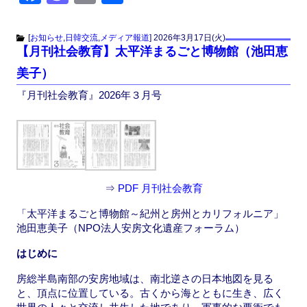
a
a
m
有
c
st
ail
[
お知らせ
,
日韓交流
,
メディア報道
]
2026年3月17日(火)
【月刊社会教育】太平洋まるごと博物館（池田恵
e
o
美子）
b
d
『月刊社会教育』2026年３月号
o
o
o
n
k
⇒
PDF 月刊社会教育
「太平洋まるごと博物館～紀州と房州とカリフォルニア」
池田恵美子（NPO法人安房文化遺産フォーラム）
はじめに
房総半島南部の安房地域は、南北逆さの日本地図を見る
と、頂点に位置している。古くから海とともに生き、広く