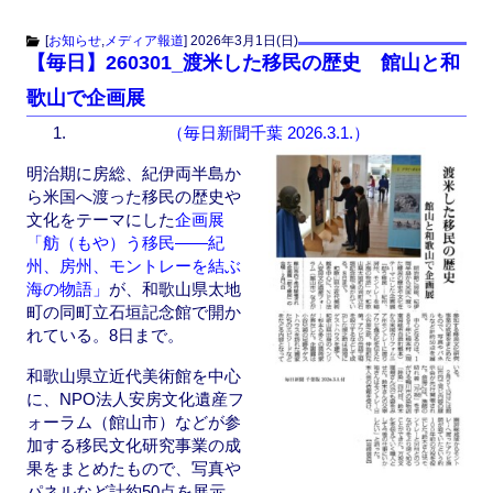
a
a
m
有
c
st
ail
[
お知らせ
,
メディア報道
]
2026年3月1日(日)
【毎日】260301_渡米した移民の歴史 館山と和
e
o
歌山で企画展
b
d
（毎日新聞千葉 2026.3.1.）
o
o
o
n
明治期に房総、紀伊両半島か
ら米国へ渡った移民の歴史や
k
文化をテーマにした
企画展
「舫（もや）う移民――紀
州、房州、モントレーを結ぶ
海の物語」
が、和歌山県太地
町の同町立石垣記念館で開か
れている。8日まで。
和歌山県立近代美術館を中心
に、NPO法人安房文化遺産フ
ォーラム（館山市）などが参
加する移民文化研究事業の成
果をまとめたもので、写真や
パネルなど計約50点を展示。