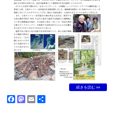
続きを読む »»
F
M
E
共
a
a
m
有