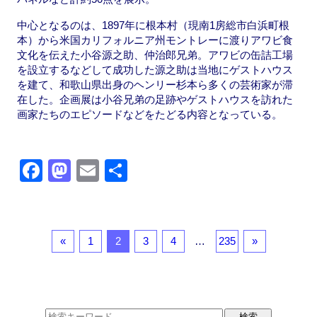
中心となるのは、1897年に根本村（現南1房総市白浜町根
本）から米国カリフォルニア州モントレーに渡りアワビ食
文化を伝えた小谷源之助、仲治郎兄弟。アワビの缶詰工場
を設立するなどして成功した源之助は当地にゲストハウス
を建て、和歌山県出身のヘンリー杉本ら多くの芸術家が滞
在した。企画展は小谷兄弟の足跡やゲストハウスを訪れた
画家たちのエピソードなどをたどる内容となっている。
F
M
E
共
a
a
m
有
c
st
ail
e
o
«
1
2
3
4
…
235
»
b
d
o
o
o
n