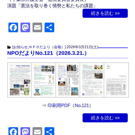
演題「憲法を取り巻く情勢と私たちの課題」
続きを読む »»
F
M
E
共
a
a
m
有
c
st
ail
[
お知らせ
,
ＮＰＯだより（会報）
]
2026年3月21日(土)
NPOだよりNo.121（2026.3.21.）
e
o
b
d
o
o
o
n
k
⇒
印刷用PDF（No.121）
続きを読む »»
F
M
E
共