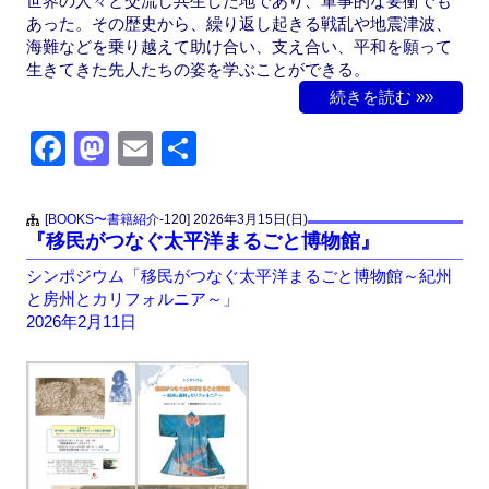
世界の人々と交流し共生した地であり、軍事的な要衝でも
あった。その歴史から、繰り返し起きる戦乱や地震津波、
海難などを乗り越えて助け合い、支え合い、平和を願って
生きてきた先人たちの姿を学ぶことができる。
続きを読む »»
F
M
E
共
a
a
m
有
c
st
ail
[
BOOKS〜書籍紹介
-120]
2026年3月15日(日)
『移民がつなぐ太平洋まるごと博物館』
e
o
シンポジウム「移民がつなぐ太平洋まるごと博物館～紀州
b
d
と房州とカリフォルニア～」
o
o
2026年2月11日
o
n
k