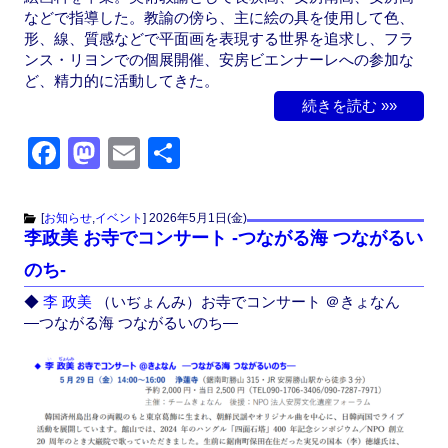
などで指導した。教諭の傍ら、主に絵の具を使用して色、
形、線、質感などで平面画を表現する世界を追求し、フラ
ンス・リヨンでの個展開催、安房ビエンナーレへの参加な
ど、精力的に活動してきた。
続きを読む »»
F
M
E
共
a
a
m
有
c
st
ail
[
お知らせ
,
イベント
]
2026年5月1日(金)
李政美 お寺でコンサート -つながる海 つながるい
e
o
のち-
b
d
◆
李 政美
（いぢょんみ）お寺でコンサート ＠きょなん
o
o
―つながる海 つながるいのち―
o
n
k