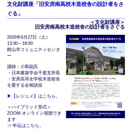
e
o
文化財講座「旧安房南高校木造校舎の設計者をさ
b
d
ぐる」
o
o
＜文化財講座＞
旧安房南高校木造校舎の設計者をさぐる
o
n
2026年6月27日（土）
k
13:30～16:00
館山市コミュニティセンタ
ー
講師：小島聡氏
・日本建築学会千葉支所長
・安房高等女学校木造校舎
を愛する会相談役
▶【レジュメ】はこちら。
＜ハイブリッド形式＞
ZOOM オンライン視聴でき
ます
⇒
申込はこちら。