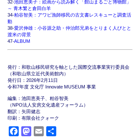
32-
池田恵美子：絵画から読み解く「館山まるごと博物館」
～ 青木繁と倉田白羊
34-
粕谷智美：アワビ漁師移民の古文書レスキューと調査活
動
38-
愛沢伸雄：小谷源之助・仲治郎兄弟をとりまく人びとと
渡米の背景
47-
ALBUM
発行：和歌山移民研究を軸とした国際交流事業実行委員会
（和歌山県立近代美術館内）
発行日：2026年2月11日
令和7年度 文化庁 Innovate MUSEUM 事業
編集：池田恵美子、粕谷智美
（NPO法人安房文化遺産フォーラム）
翻訳：矢田健志
印刷：有限会社クォーク
F
M
E
共