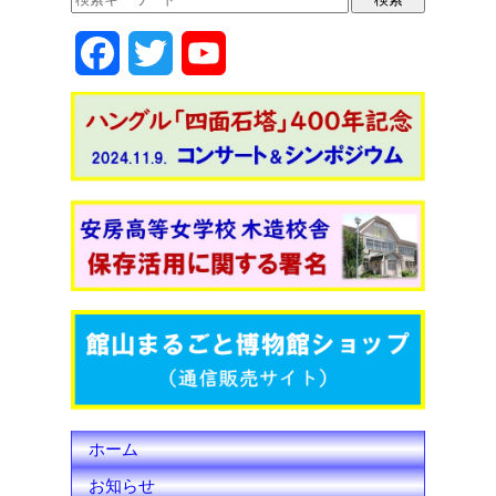
k
F
T
Y
a
w
o
c
i
u
e
t
T
b
t
u
o
e
b
o
r
e
k
C
h
ホーム
a
お知らせ
n