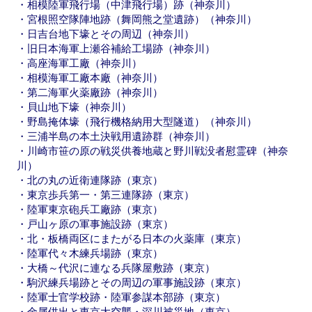
・相模陸軍飛行場（中津飛行場）跡（神奈川）
・宮根照空隊陣地跡（舞岡熊之堂遺跡）（神奈川）
・日吉台地下壕とその周辺（神奈川）
・旧日本海軍上瀬谷補給工場跡（神奈川）
・高座海軍工廠（神奈川）
・相模海軍工廠本廠（神奈川）
・第二海軍火薬廠跡（神奈川）
・貝山地下壕（神奈川）
・野島掩体壕（飛行機格納用大型隧道）（神奈川）
・三浦半島の本土決戦用遺跡群（神奈川）
・川崎市笹の原の戦災供養地蔵と野川戦没者慰霊碑（神奈
川）
・北の丸の近衛連隊跡（東京）
・東京歩兵第一・第三連隊跡（東京）
・陸軍東京砲兵工廠跡（東京）
・戸山ヶ原の軍事施設跡（東京）
・北・板橋両区にまたがる日本の火薬庫（東京）
・陸軍代々木練兵場跡（東京）
・大橋～代沢に連なる兵隊屋敷跡（東京）
・駒沢練兵場跡とその周辺の軍事施設跡（東京）
・陸軍士官学校跡・陸軍参謀本部跡（東京）
・金属供出と東京大空襲・深川被災地（東京）