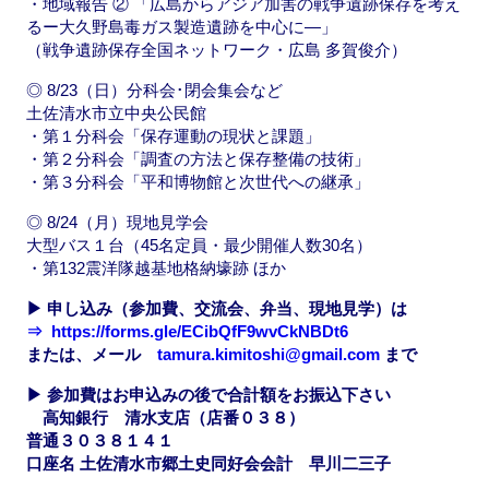
・地域報告 ② 「広島からアジア加害の戦争遺跡保存を考え
るー大久野島毒ガス製造遺跡を中心に―」
（戦争遺跡保存全国ネットワーク・広島 多賀俊介）
◎ 8/23（日）分科会･閉会集会など
土佐清水市立中央公民館
・第１分科会「保存運動の現状と課題」
・第２分科会「調査の方法と保存整備の技術」
・第３分科会「平和博物館と次世代への継承」
◎ 8/24（月）現地見学会
大型バス１台（45名定員・最少開催人数30名）
・第132震洋隊越基地格納壕跡 ほか
▶ 申し込み（参加費、交流会、弁当、現地見学）は
⇒ https://forms.gle/ECibQfF9wvCkNBDt6
または、メール
tamura.kimitoshi@gmail.com
まで
▶ 参加費はお申込みの後で合計額を
お振込下さい
高知銀行 清水支店（店番０３８）
普通３０３８１４１
口座名 土佐清水市郷土史同好会会計 早川二三子