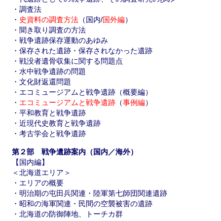
・調査法
・
史資料の調査方法
（国内/
国外編
）
・聞き取り調査の方法
・戦争遺跡保存運動のあゆみ
・保存された遺跡・保存されなかった遺跡
・戦没者遺骨収集に関する問題点
・水中戦争遺跡の問題
・文化財返還問題
・エコミュージアムと戦争遺跡（概要編）
・
エコミュージアムと戦争遺跡
（
事例編
）
・平和教育と戦争遺跡
・近現代史教育と戦争遺跡
・考古学会と戦争遺跡
第２部 戦争遺跡案内（国内／海外）
【国内編】
＜北海道エリア＞
・エリアの概要
・明治期の屯田兵関連・陸軍第七師団関連遺跡
・昭和の海軍関連・民間の空襲被害の遺跡
・北海道の防御陣地、トーチカ群