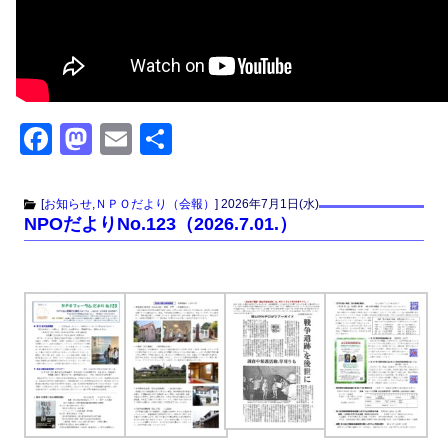
F
M
E
共
a
a
m
有
c
st
ail
[
お知らせ
,
ＮＰＯだより（会報）
]
2026年7月1日(水)
NPOだよりNo.123（2026.7.01.）
e
o
b
d
o
o
o
n
k