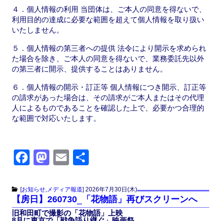
４．個人情報の利用 当団体は、ご本人の同意を得ないで、
利用目的の達成に必要な範囲を超えて個人情報を取り扱い
いたしません。
５．個人情報の第三者への提供 法令により開示を求められ
た場合を除き、ご本人の同意を得ないで、業務委託先以外
の第三者に開示、提供することはありません。
６．個人情報の開示・訂正等 個人情報につき開示、訂正等
の請求があった場合は、その請求がご本人またはその代理
人によるものであることを確認した上で、必要かつ合理的
な範囲で対応いたします。
F
M
E
共
a
a
m
有
c
st
ail
[
お知らせ
,
メディア報道
]
2026年7月30日(木)
【房日】260730‗「花物語」再びスクリーンへ
e
o
旧和田町で撮影の「花物語」上映
b
d
8月に東京で「戦争語り継ぐ」映画祭