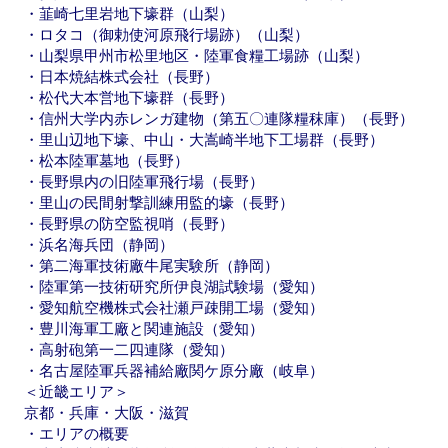
・韮崎七里岩地下壕群（山梨）
・ロタコ（御勅使河原飛行場跡）（山梨）
・山梨県甲州市松里地区・陸軍食糧工場跡（山梨）
・日本焼結株式会社（長野）
・松代大本営地下壕群（長野）
・信州大学内赤レンガ建物（第五〇連隊糧秣庫）（長野）
・里山辺地下壕、中山・大嵩崎半地下工場群（長野）
・松本陸軍墓地（長野）
・長野県内の旧陸軍飛行場（長野）
・里山の民間射撃訓練用監的壕（長野）
・長野県の防空監視哨（長野）
・浜名海兵団（静岡）
・第二海軍技術廠牛尾実験所（静岡）
・陸軍第一技術研究所伊良湖試験場（愛知）
・愛知航空機株式会社瀬戸疎開工場（愛知）
・豊川海軍工廠と関連施設（愛知）
・高射砲第一二四連隊（愛知）
・名古屋陸軍兵器補給廠関ケ原分廠（岐阜）
＜近畿エリア＞
京都・兵庫・大阪・滋賀
・エリアの概要