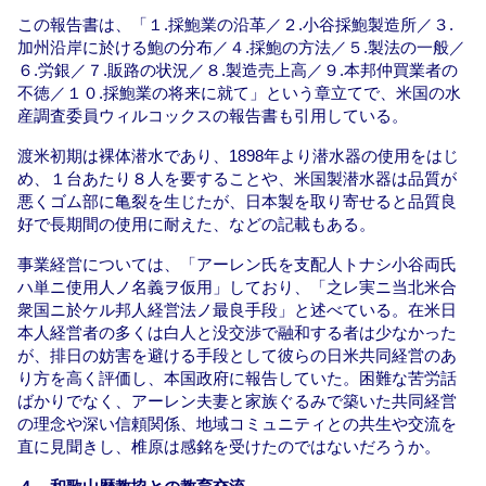
この報告書は、「１.採鮑業の沿革／２.小谷採鮑製造所／３.
加州沿岸に於ける鮑の分布／４.採鮑の方法／５.製法の一般／
６.労銀／７.販路の状況／８.製造売上高／９.本邦仲買業者の
不徳／１０.採鮑業の将来に就て」という章立てで、米国の水
産調査委員ウィルコックスの報告書も引用している。
渡米初期は裸体潜水であり、1898年より潜水器の使用をはじ
め、１台あたり８人を要することや、米国製潜水器は品質が
悪くゴム部に亀裂を生じたが、日本製を取り寄せると品質良
好で長期間の使用に耐えた、などの記載もある。
事業経営については、「アーレン氏を支配人トナシ小谷両氏
ハ単ニ使用人ノ名義ヲ仮用」しており、「之レ実ニ当北米合
衆国ニ於ケル邦人経営法ノ最良手段」と述べている。在米日
本人経営者の多くは白人と没交渉で融和する者は少なかった
が、排日の妨害を避ける手段として彼らの日米共同経営のあ
り方を高く評価し、本国政府に報告していた。困難な苦労話
ばかりでなく、アーレン夫妻と家族ぐるみで築いた共同経営
の理念や深い信頼関係、地域コミュニティとの共生や交流を
直に見聞きし、椎原は感銘を受けたのではないだろうか。