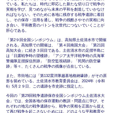
ている。私たちは、時代に即応した新たな切り口で戦争の
実相を学び、見つめながら未来の平和を創造していかなけ
ればならない。そのために各地に残存する戦争遺跡に着目
し、その保存・活用を通し、戦争の残酷さやその実相に向
き合い、平和教育のバトンを次世代につないでいくことが
肝心である。
「第2９回全国シンポジウム」は、高知県土佐清水市で開催
される。高知県での開催は、「第４回南国大会」「第21回
高知大会」に続き３回目である。土佐清水市の足摺半島に
は「日露戦争時の望楼跡」「アジア太平洋戦争時の呉海軍
警備隊足摺探信所跡」「防空監視硝跡」「民間の防空壕
跡」等々、たくさんの戦争の残像が点在している。
また、市街地には「第132震洋隊越基地格納壕跡」がその原
形を留めている。土佐清水市教育委員会は、2024年（令和
6）5月２９日、この遺跡を市史跡に指定した。
今回の「第29回戦争遺跡保存全国シンポジウム土佐清水大
会」では、全国各地の保存運動の教訓・問題点に学び、そ
れぞれの地元の戦争遺跡から、戦争の実相を正面から捉え
て再び戦争を起こさないためには、どのような平和教育や