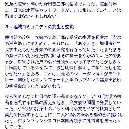
兄弟の渡米を導いた野田音三郎の岳父であった。渡航前年
に、日米の水産界ネットワークがここに集結していたことは
偶然ではないかもしれない。
３．地域コミュニティの共生と交流
仲治郎の没後、女婿の大島四郎は岳父の生涯を私家本『安房
の潮左為』にまとめた。それには、「あるとき、加州海岸で
大学生たちが魚介類の調査研究を行なっていた。たまたまそ
の海岸にいあわせた仲治郎はその様子をながめていたのであ
るが、採集された貝の名や分類がわからず学生たちがしきり
に議論しているのをみて、彼は明快に解明して学生たちを驚
かせた‥」とある。これは、先述のジョーダン博士がモント
レーに開設したスタンフォード大学のホプキンス臨海実験所
の研修会だったと推察される。
渡米後まもなく排日の気運が高まるなかで、アワビ資源の枯
渇を危惧する住民の訴えが起き、漁獲規制問題に発展してい
った。小谷兄弟は岸上のアワビ研究論文を科学的根拠として
裁判で反論するとともに、白人342名の署名を郡議会に提出し
たり、在サンフランシスコ日本国総領事に陳情書を送ったり
している。