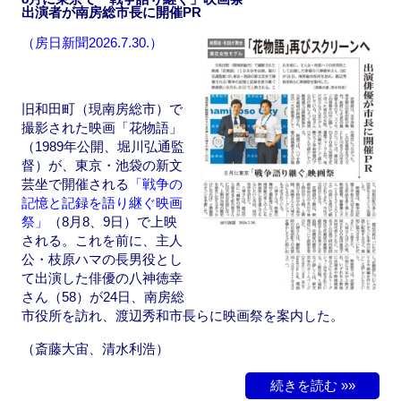
出演者が南房総市長に開催PR
o
o
（房日新聞2026.7.30.）
o
n
k
旧和田町（現南房総市）で
撮影された映画「花物語」
（1989年公開、堀川弘通監
督）が、東京・池袋の新文
芸坐で開催される
「戦争の
記憶と記録を語り継ぐ映画
祭」
（8月8、9日）で上映
される。これを前に、主人
公・枝原ハマの長男役とし
て出演した俳優の八神徳幸
さん（58）が24日、南房総
市役所を訪れ、渡辺秀和市長らに映画祭を案内した。
（斎藤大宙、清水利浩）
続きを読む »»