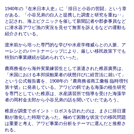
1940年の『在米日本人史』に「排日と小谷の苦闘」という章
がある。「小谷兄弟の白人と提携した調査と研究を重ね‥」
と記され、海上ピクニックを催して新聞記者や郡参事員など
に潜水器アワビ漁の実況を見せて無害を訴えるなどの運動も
紹介されている。
渡米前から培った専門的な学びや水産学権威らとの人脈、ア
ーレンとのパートナーシップにより、厳しい移民政策下でも
特別の事業継続が認められていった。
農商務省から海外実業練習生として派遣された椎原廣男は、
「米国における本邦採鮑業者の状態幷びに経営法に就いて」
という公式報告書を、1908年の『農商務省商工彙報 臨時増刊
第十號』に発表している。アワビの餌である海藻の植生研究
を専門としていた椎原は、水産講習所で指導を受けた海藻学
者の岡村金太郎から小谷兄弟の話を聞いていたであろう。
椎原が調査でポイント・ロボスを訪れたのは、まさに排日運
動が激化した時期であった。極めて困難な状況での移民問題
は重要と考え、アワビ事業の分析をテーマに選んだと推察さ
れる。