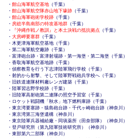
・
館山海軍航空基地
（千葉）
・
館山海軍航空隊赤山地下壕跡
（千葉）
・
館山海軍砲術学校跡
（千葉）
・
房総半島南部の特攻基地群
（千葉）
・
『沖縄作戦ノ教訓』と本土決戦の抵抗拠点
（千葉）
・
大房岬要塞群
（千葉）
・木更津海軍航空基地（千葉）
・第二海軍航空廠跡（千葉）
・富津砲台跡・富津射場跡・第一海堡・第二海堡（千葉）
・香取海軍航空基地跡（千葉）
・偵察教育を行う下志津陸軍飛行学校（千葉）
・射的から射撃、そして陸軍野戦砲兵学校へ（千葉）
・旧鉄道連隊材料廠レンガ建築（千葉）
・陸軍習志野学校跡（千葉）
・旧陸軍高射砲第二連隊の照空予習室（千葉）
・ロケット戦闘機「秋水」地下燃料庫跡（千葉）
・東京湾要塞跡・猿島砲台跡・千代ヶ崎砲台跡（神奈川）
・東京湾第三海堡遺構（神奈川）
・東京陸軍兵器補給廠・同塡薬所（田奈部隊）（神奈川）
・登戸研究所（第九陸軍技術研究所）（神奈川）
・東部第六二部隊（神奈川）