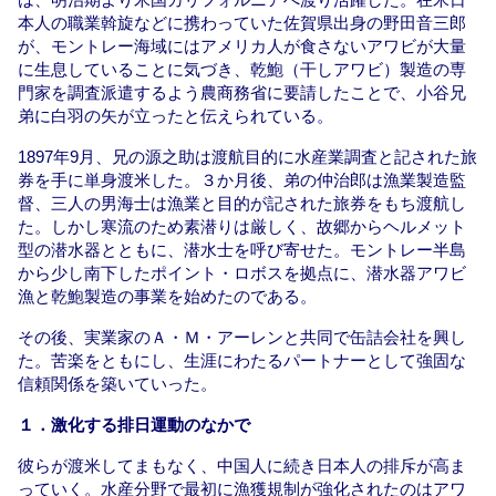
本人の職業斡旋などに携わっていた佐賀県出身の野田音三郎
が、モントレー海域にはアメリカ人が食さないアワビが大量
に生息していることに気づき、乾鮑（干しアワビ）製造の専
門家を調査派遣するよう農商務省に要請したことで、小谷兄
弟に白羽の矢が立ったと伝えられている。
1897年9月、兄の源之助は渡航目的に水産業調査と記された旅
券を手に単身渡米した。３か月後、弟の仲治郎は漁業製造監
督、三人の男海士は漁業と目的が記された旅券をもち渡航し
た。しかし寒流のため素潜りは厳しく、故郷からヘルメット
型の潜水器とともに、潜水士を呼び寄せた。モントレー半島
から少し南下したポイント・ロボスを拠点に、潜水器アワビ
漁と乾鮑製造の事業を始めたのである。
その後、実業家のＡ・Ｍ・アーレンと共同で缶詰会社を興し
た。苦楽をともにし、生涯にわたるパートナーとして強固な
信頼関係を築いていった。
１．激化する排日運動のなかで
彼らが渡米してまもなく、中国人に続き日本人の排斥が高ま
っていく。水産分野で最初に漁獲規制が強化されたのはアワ