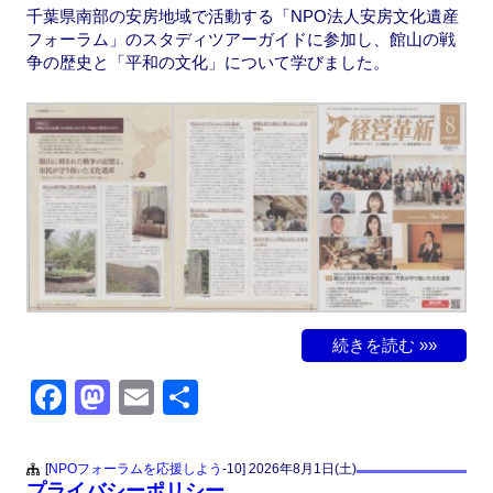
千葉県南部の安房地域で活動する「NPO法人安房文化遺産
フォーラム」のスタディツアーガイドに参加し、館山の戦
争の歴史と「平和の文化」について学びました。
続きを読む »»
F
M
E
共
a
a
m
有
c
st
ail
[
NPOフォーラムを応援しよう
-10]
2026年8月1日(土)
プライバシーポリシー