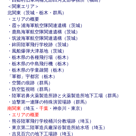
＜関東エリア＞
北関東（茨城・栃木・群馬）
・エリアの概要
・霞ヶ浦海軍航空隊関連遺構（茨城）
・鹿島海軍航空隊関連遺構（茨城）
・筑波海軍航空隊関連遺構（茨城）
・鉾田陸軍飛行学校跡（茨城）
・風船爆弾大津基地（茨城）
・栃木県の各種飛行場（栃木）
・栃木県の中島飛行機（栃木）
・栃木県の学童疎開（栃木）
「軍都」宇都宮（栃木）
・空襲の痕跡（群馬）
・防空監視哨（群馬）
・陸軍岩鼻火薬製造所跡と火薬製造所地下工場（群馬）
・迫撃第一連隊の特殊演習場跡（群馬）
南関東
（埼玉・
千葉
・神奈川・東京）
・
エリアの概要
・熊谷陸軍飛行学校桶川分教場跡（埼玉）
・東京第二陸軍造兵廠深谷製造所給水塔（埼玉）
・吉見百穴の地下工場跡（埼玉）