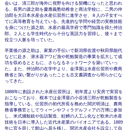
会いは、清三郎が海外に視野を向ける契機になったと思われ
る。長男の源之助を慶應義塾幼稚舎と商法学校に、二男の仲
治郎を大日本水産会水産伝習所に進学させ、８人の子女すべ
てに高等教育を与えている。先進的な学問や経営の実務技能
を身につけた源之助、水産の最高学府で専門知識を得た仲治
郎。２人とも学生時代から十分な英語力を習得し、後々まで
役立つ人脈を培っていた。
卒業後の源之助は、家業の手伝いで新潟県佐渡や秋田県能代
などに赴き、潜水器アワビ漁や乾鮑製造の事業を拡大して成
功を収めるとともに、さらなるネットワークを築いていっ
た。また、仲治郎の在学中より、金澤屋は水産伝習所や農商
務省と深い繋がりがあったことも古文書調査から明らかにな
ってきた。
1888年に創設された水産伝習所は、初年度より安房で実習を
おこなっており、根本では金澤屋の小谷清三郎が乾鮑製造を
指導している。伝習所の初代所長を務めた関沢明清は、農商
務省事務官としてウィーンやフィラデルフィアの万博に参加
し、米式捕鯨銃や缶詰製造、鮭鱒の人工ふ化など欧米の水産
技術を日本に導入した近代水産業のパイオニアである。1889
年に官を辞して館山へ居を移し、関沢水産会社を設立して自