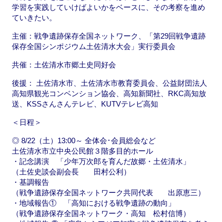
学習を実践していけばよいかをベースに、その考察を進め
ていきたい。
主催：戦争遺跡保存全国ネットワーク、「第29回戦争遺跡
保存全国シンポジウム土佐清水大会」実行委員会
共催：土佐清水市郷土史同好会
後援： 土佐清水市、土佐清水市教育委員会、公益財団法人
高知県観光コンベンション協会、高知新聞社、RKC高知放
送、KSSさんさんテレビ、KUTVテレビ高知
＜日程＞
◎ 8/22（土）13:00～ 全体会･会員総会など
土佐清水市立中央公民館３階多目的ホール
・記念講演 「少年万次郎を育んだ故郷・土佐清水」
（土佐史談会副会長 田村公利）
・基調報告
（戦争遺跡保存全国ネットワーク共同代表 出原恵三）
・地域報告① 「高知における戦争遺跡の動向」
（戦争遺跡保存全国ネットワーク・高知 松村信博）