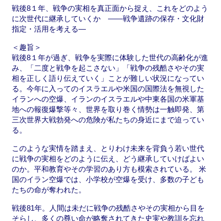
戦後8１年、戦争の実相を真正面から捉え、これをどのよう
に次世代に継承していくか ――戦争遺跡の保存・文化財
指定・活用を考える―
＜趣旨＞
戦後8１年が過ぎ、戦争を実際に体験した世代の高齢化が進
み、「二度と戦争を起こさない」「戦争の残酷さやその実
相を正しく語り伝えていく」ことが難しい状況になってい
る。今年に入ってのイスラエルや米国の国際法を無視した
イランへの空爆、イランのイスラエルや中東各国の米軍基
地への報復爆撃等々、世界を取り巻く情勢は一触即発、第
三次世界大戦勃発への危険が私たちの身近にまで迫ってい
る。
このような実情を踏まえ、とりわけ未来を背負う若い世代
に戦争の実相をどのように伝え、どう継承していけばよい
のか。平和教育やその学習のあり方も模索されている。 米
国のイラン空爆では、小学校が空爆を受け、多数の子ども
たちの命が奪われた。
戦後81年。人間は未だに戦争の残酷さやその実相から目を
そらし、多くの尊い命が略奪されてきた史実や教訓を忘れ