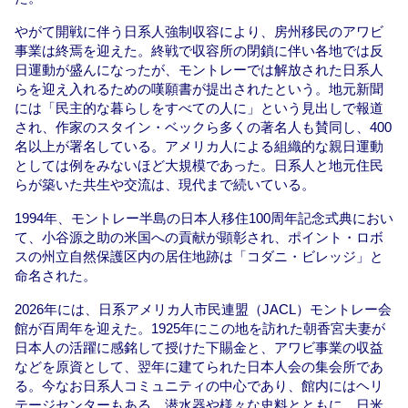
やがて開戦に伴う日系人強制収容により、房州移民のアワビ
事業は終焉を迎えた。終戦で収容所の閉鎖に伴い各地では反
日運動が盛んになったが、モントレーでは解放された日系人
らを迎え入れるための嘆願書が提出されたという。地元新聞
には「民主的な暮らしをすべての人に」という見出しで報道
され、作家のスタイン・ベックら多くの著名人も賛同し、400
名以上が署名している。アメリカ人による組織的な親日運動
としては例をみないほど大規模であった。日系人と地元住民
らが築いた共生や交流は、現代まで続いている。
1994年、モントレー半島の日本人移住100周年記念式典におい
て、小谷源之助の米国への貢献が顕彰され、ポイント・ロボ
スの州立自然保護区内の居住地跡は「コダニ・ビレッジ」と
命名された。
2026年には、日系アメリカ人市民連盟（JACL）モントレー会
館が百周年を迎えた。1925年にこの地を訪れた朝香宮夫妻が
日本人の活躍に感銘して授けた下賜金と、アワビ事業の収益
などを原資として、翌年に建てられた日本人会の集会所であ
る。今なお日系人コミュニティの中心であり、館内にはヘリ
テージセンターもある。潜水器や様々な史料とともに、日米