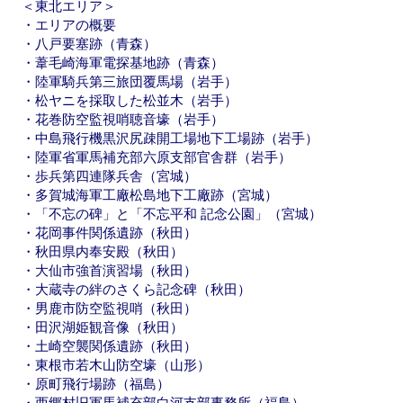
＜東北エリア＞
・エリアの概要
・八戸要塞跡（青森）
・葦毛崎海軍電探基地跡（青森）
・陸軍騎兵第三旅団覆馬場（岩手）
・松ヤニを採取した松並木（岩手）
・花巻防空監視哨聴音壕（岩手）
・中島飛行機黒沢尻疎開工場地下工場跡（岩手）
・陸軍省軍馬補充部六原支部官舎群（岩手）
・歩兵第四連隊兵舎（宮城）
・多賀城海軍工廠松島地下工廠跡（宮城）
・「不忘の碑」と「不忘平和 記念公園」（宮城）
・花岡事件関係遺跡（秋田）
・秋田県内奉安殿（秋田）
・大仙市強首演習場（秋田）
・大蔵寺の絆のさくら記念碑（秋田）
・男鹿市防空監視哨（秋田）
・田沢湖姫観音像（秋田）
・土崎空襲関係遺跡（秋田）
・東根市若木山防空壕（山形）
・原町飛行場跡（福島）
・西郷村旧軍馬補充部白河支部事務所（福島）