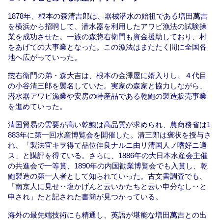
1878年、根本の森清吉郎は、器械潜水の始祖である増田萬吉
を横浜から招聘して、潜水器を利用したアワビ漁法の試験操
業を成功させた。一族の森惣右衛門も資金援助しており、村
をあげての大事業となった。この漁法はまたたく間に全国各
地へ広がっていった。
惣右衛門の弟・森大吉は、根本の金澤屋に婿入りし、４代目
の小谷清三郎を襲名していた。実家の森家と協力しながら、
潜水器アワビ漁業や安房の特産品である乾鮑の製造販売事業
を進めていった。
清国貿易の需要が高い乾鮑は高品質が求められ、農商務省は1
883年に第一回水産博覧会を開催した。清三郎は褒状を授与さ
れ、「製法宜キヲ得て品位佳良ナルニ由リ清国人ノ嗜好ニ適
ス」と講評を得ている。さらに、1886年の大日本水産会主催
の共進会で一等賞、1890年の内国勧業博覧会でも入賞し、乾
鮑製造の第一人者として知られていった。古文書調査でも、
「南京人に見せ‥塩かげんと云いかたちと云い申分なし‥と
申され」たと記された書簡が見つかっている。
海外の最先端技術にも精通し、英語が堪能な増田萬吉との出