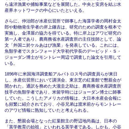
ら遠洋漁業や捕鯨事業などを展開した。中央と安房を結ぶ水
産界ネットワークの中心にいたといえる。
さらに、仲治郎が水産伝習所で師事した海藻学者の岡村金太
郎や動物発生学者の岸上鎌吉は、研究のための調査を根本で
実施し、金澤屋の協力を得ている。特に岸上はアワビ研究の
第一人者であり、農商務省水産調査所の主任技師として、論
文「外国ニ於ケルあはび漁業」を発表している。これには、
魚類学者でスタンフォード大学初代学長のデービッド・Ｓ・
ジョーダン博士がモントレー周辺で調査した論文を引用して
いる。
1896年に米国海洋調査船アルバトロス号の調査員らが来日
し、水産伝習所において講演会、東京芝の紅葉館で懇親会が
開かれた。通訳を務めた大瀧圭之助は、農商務省水産調査所
技手の魚類学者であり、米留学時にはジョーダン博士に師事
していた。こうしたアメリカの情報は、大日本水産会会報に
も頻繁に紹介されており、小谷兄弟は渡米前からモントレー
のアワビ情報に熟知していたと考えられる。
また、懇親会場となった紅葉館主の野辺地尚義は、日本の
「英学教育の始祖」といわれる英学者である。しかも、小谷