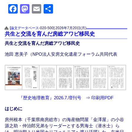
F
M
E
共
a
a
m
有
c
st
ail
[
論文データベース
-020-500]
2026年7月20日(月)
共生と交流を育んだ房総アワビ移民史
e
o
共生と交流を育んだ房総アワビ移民史
b
d
o
o
池田 恵美子（NPO法人安房文化遺産フォーラム共同代表
o
n
k
『歴史地理教育』2026.7.増刊号
⇒
印刷用PDF
はじめに
房州根本（千葉県南房総市）の海産物問屋「金澤屋」の小谷
源之助・仲治郎兄弟をリーダーとする男海士（潜水士）ら
は、明治期より米国カリフォルニアへ渡り活躍した。在米日