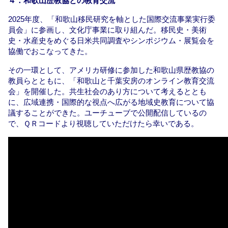
４．和歌山歴教協との教育交流
2025年度、「和歌山移民研究を軸とした国際交流事業実行委
員会」に参画し、文化庁事業に取り組んだ。移民史・美術
史・水産史をめぐる日米共同調査やシンポジウム・展覧会を
協働でおこなってきた。
その一環として、アメリカ研修に参加した和歌山県歴教協の
教員らとともに、「和歌山と千葉安房のオンライン教育交流
会」を開催した。共生社会のあり方について考えるととも
に、広域連携・国際的な視点へ広がる地域史教育について協
議することができた。ユーチューブで公開配信しているの
で、ＱＲコードより視聴していただけたら幸いである。