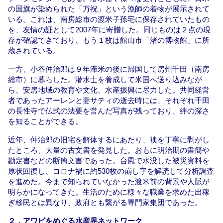
の国旗が染められた「万祝」という漁師の着物が展示されて
いる。これは、南房総市の渡米子孫宅に保存されていたもの
を、友情の証として2007年に寄贈した。同じものは２点の現
存が確認できており、もう１枚は館山市「渚の博物館」に所
蔵されている。
一方、小谷仲治郎は９年滞米の後に帰国して房州千田（南房
総市）に暮らした。潜水士を養成して米国へ送り込みなが
ら、安房地域の教育や文化、水産振興に尽力した。共同経営
者であったアーレンと妻サティの逝去時には、それぞれ千田
の長性寺で仏式の法要を営んだ写真が残っており、絆の深さ
を知ることができる。
近年、仲治郎の旧宅を解体するにあたり、襖を丁寧に剥がし
たところ、大量の古文書を発見した。おもに明治期の書簡や
勘定書などの断簡文書であった。台風で水没した被災資料を
原状回復し、コロナ禍に約530枚の崩し字を解読して分析調査
を進めた。今まで知られていなかった渡米前の背景や人脈が
明らかになってきた。生活のために様々な職業を求めた出稼
ぎ移民とは異なり、政府とも繋がる専門家集団であった。
２．アワビをめぐる水産界ネットワーク