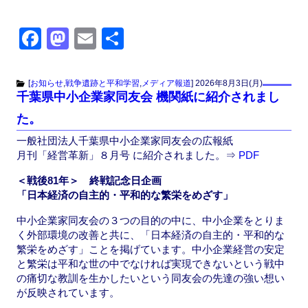
F
M
E
共
a
a
m
有
c
st
ail
[
お知らせ
,
戦争遺跡と平和学習
,
メディア報道
]
2026年8月3日(月)
千葉県中小企業家同友会 機関紙に紹介されまし
e
o
た。
b
d
一般社団法人千葉県中小企業家同友会の広報紙
o
o
月刊「経営革新」８月号 に紹介されました。
⇒
PDF
o
n
＜戦後81年＞ 終戦記念日企画
k
「日本経済の自主的・平和的な繁栄をめざす」
中小企業家同友会の３つの目的の中に、中小企業をとりま
く外部環境の改善と共に、「日本経済の自主的・平和的な
繁栄をめざす」ことを掲げています。中小企業経営の安定
と繁栄は平和な世の中でなければ実現できないという戦中
の痛切な教訓を生かしたいという同友会の先達の強い想い
が反映されています。