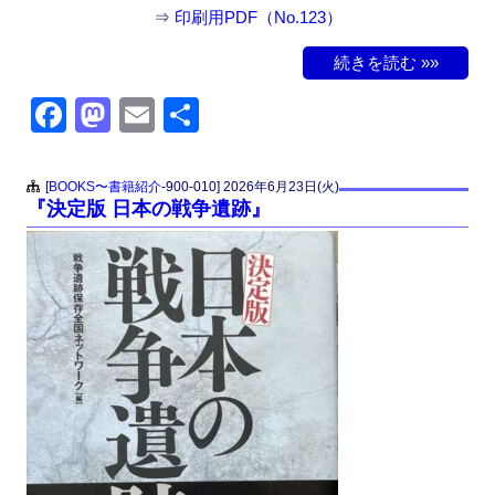
⇒
印刷用PDF（No.123）
続きを読む »»
F
M
E
共
a
a
m
有
c
st
ail
[
BOOKS〜書籍紹介
-900-010]
2026年6月23日(火)
『決定版 日本の戦争遺跡』
e
o
b
d
o
o
o
n
k