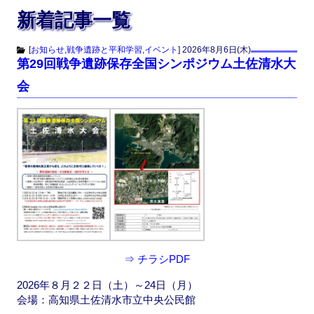
新着記事一覧
[
お知らせ
,
戦争遺跡と平和学習
,
イベント
]
2026年8月6日(木)
第29回戦争遺跡保存全国シンポジウム土佐清水大
会
⇒ チラシPDF
2026年８月２２日（土）～24日（月）
会場：高知県土佐清水市立中央公民館