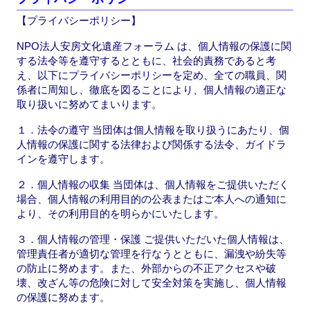
e
o
【プライバシーポリシー】
b
d
o
o
NPO法人安房文化遺産フォーラム は、個人情報の保護に関
する法令等を遵守するとともに、社会的責務であると考
o
n
え、以下にプライバシーポリシーを定め、全ての職員、関
k
係者に周知し、徹底を図ることにより、個人情報の適正な
取り扱いに努めてまいります。
１．法令の遵守 当団体は個人情報を取り扱うにあたり、個
人情報の保護に関する法律および関係する法令、ガイドラ
インを遵守します。
２．個人情報の収集 当団体は、個人情報をご提供いただく
場合、個人情報の利用目的の公表またはご本人への通知に
より、その利用目的を明らかにいたします。
３．個人情報の管理・保護 ご提供いただいた個人情報は、
管理責任者が適切な管理を行なうとともに、漏洩や紛失等
の防止に努めます。また、外部からの不正アクセスや破
壊、改ざん等の危険に対して安全対策を実施し、個人情報
の保護に努めます。