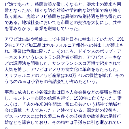
ビ漁であった。移民政策が厳しくなると、潜水士の渡米も困
難となったが、様々な議会対策や学術的な対抗策で粘り強く
取り組み、房総アワビ移民らは異例の特別待遇を勝ち得たの
である。地域社会においても市民との交流を大切にし、共生
を育みながら、事業を継続していった。
アワビは缶詰や乾鮑にして中国と日本に輸出していたが、191
5年にアワビ加工品はカルフォルニア州外への持出しが禁止さ
れ、事業は危機に陥った。そのころ、ドイツ人のポップ・ア
ーネストというレストラン経営者が現れ、アワビステーキな
どの調理法を開発した。サンフランシスコ万博で紹介されて
人気を博し、アワビはアメリカ食文化に革命をもたらした。
カリフォルニアのアワビ産業は100万ドルの収益を挙げ、その
うちの75％は小谷らの缶詰会社が占めたという。
事業に成功した小谷源之助は日本人会会長などの要職を歴任
し、モントレー市民の信頼も得て、1930年に亡くなった。妻
ふくは、「夫の在米34年間は、常に公共という精神で地域社
会に貢献した人であった」と述べている。源之助の没後も、
ゲストハウスには竹久夢二ら多くの芸術家や政治家の尾崎行
雄なども滞在しており、その精神は子孫らに引き継がれてい
た。