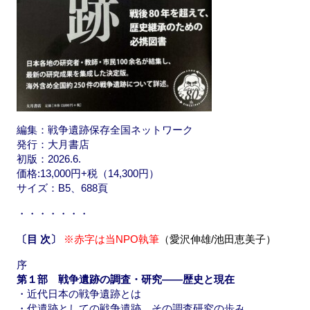
編集：戦争遺跡保存全国ネットワーク
発行：大月書店
初版：2026.6.
価格:13,000円+税（14,300円）
サイズ：B5、688頁
・・・・・・・
〔
目 次
〕
※赤字は当NPO執筆
（愛沢伸雄/池田恵美子）
序
第１部 戦争遺跡の調査・研究――歴史と現在
・近代日本の戦争遺跡とは
・代遺跡としての戦争遺跡、その調査研究の歩み