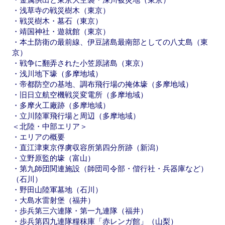
・浅草寺の戦災樹木（東京）
・戦災樹木・墓石（東京）
・靖国神社・遊就館（東京）
・本土防衛の最前線、伊豆諸島最南部としての八丈島（東
京）
・戦争に翻弄された小笠原諸島（東京）
・浅川地下壕（多摩地域）
・帝都防空の基地、調布飛行場の掩体壕（多摩地域）
・旧日立航空機戦災変電所（多摩地域）
・多摩火工廠跡（多摩地域）
・立川陸軍飛行場と周辺（多摩地域）
＜北陸・中部エリア＞
・エリアの概要
・直江津東京俘虜収容所第四分所跡（新潟）
・立野原監的壕（富山）
・第九師団関連施設（師団司令部・偕行社・兵器庫など）
（石川）
・野田山陸軍墓地（石川）
・大島水雷射堡（福井）
・歩兵第三六連隊・第一九連隊（福井）
・歩兵第四九連隊糧秣庫「赤レンガ館」（山梨）